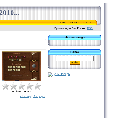
010...
Суббота, 08.08.2026, 11:12
Приветствую Вас
Гость
|
RSS
Форма входа
Поиск
Рейтинг
:
0.0
/
0
« Назад
|
Вперед »