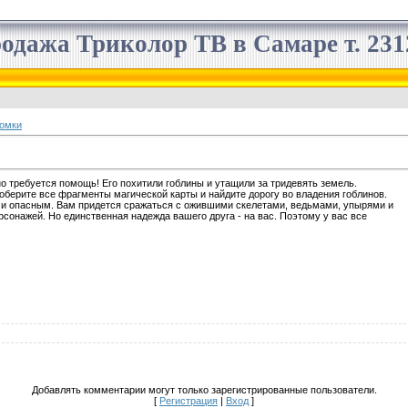
одажа Триколор ТВ в Самаре т. 2312
омки
 требуется помощь! Его похитили гоблины и утащили за тридевять земель.
оберите все фрагменты магической карты и найдите дорогу во владения гоблинов.
 и опасным. Вам придется сражаться с ожившими скелетами, ведьмами, упырями и
сонажей. Но единственная надежда вашего друга - на вас. Поэтому у вас все
Добавлять комментарии могут только зарегистрированные пользователи.
[
Регистрация
|
Вход
]