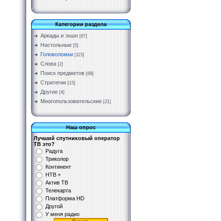
Категории раздела
Аркады и экшн
[67]
Настольные
[5]
Головоломки
[115]
Слова
[2]
Поиск предметов
[68]
Стратегии
[15]
Другие
[4]
Многопользовательские
[21]
Наш опрос
Лучший спутниковый оператор
ТВ это?
Радуга
Триколор
Континент
НТВ +
Актив ТВ
Телекарта
Платформа HD
Другой
У меня радио