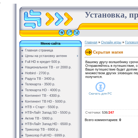
.
Установка, пр
Главная
»
Онлайн игры
»
Головол
Меню сайта
Главная страница
Скрытая магия
Цены на установку антенн
Full HD в кредит-500 р.
Вашему другу-волшебнику срочно
Отправляйтесь в путешествие, с
Национальное ТВ - от 2000 р.
Ваше путешествие будет долгим
Hotbird - 2700 р.
множеством других зловещих пер
получится.
Радуга ТВ - 3400 р.
Телекарта - 3500 р.
Телекарта HD - 4000 р.
Скачать для
PC
Континент ТВ - 4300 р.
Континент ТВ HD - 5000 р.
НТВ + Старт - 5500 р.
НТВ+Лайт Запад SD - 5500 р.
Счетчики
:
536
/
247
Актив ТВ - 5900 р.
Всего комментариев
:
0
НТВ+Лайт Запад HD - 6500 р.
Триколор ТВ - 6900 р.
Триколор Full HD - 6999 р.