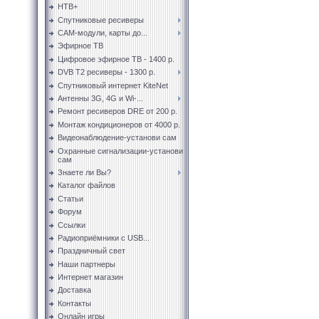
НТВ+
Спутниковые ресиверы
CAM-модули, карты до...
Эфирное ТВ
Цифровое эфирное ТВ - 1400 р.
DVB T2 ресиверы - 1300 р.
Спутниковый интернет KiteNet
Антенны 3G, 4G и Wi-...
Ремонт ресиверов DRE от 200 р.
Монтаж кондиционеров от 4000 р.
Видеонаблюдение-установи сам
Охранные сигнализации-установи
сам
Знаете ли Вы?
Каталог файлов
Статьи
Форум
Ссылки
Радиоприёмники с USB...
Праздничный свет
Наши партнеры
Интернет магазин
Доставка
Контакты
Онлайн игры