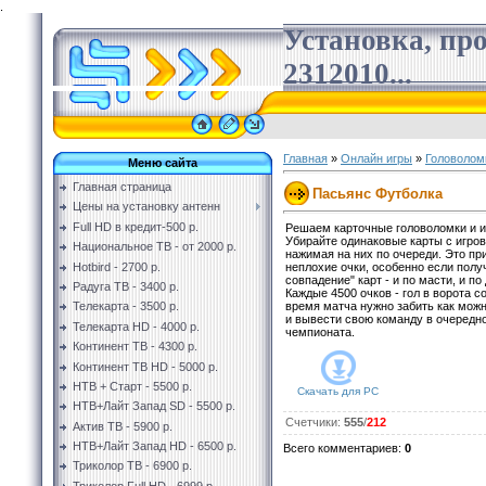
.
Установка, пр
2312010...
Главная
»
Онлайн игры
»
Головолом
Меню сайта
Главная страница
Пасьянс Футболка
Цены на установку антенн
Full HD в кредит-500 р.
Решаем карточные головоломки и и
Убирайте одинаковые карты с игров
Национальное ТВ - от 2000 р.
нажимая на них по очереди. Это пр
Hotbird - 2700 р.
неплохие очки, особенно если полу
совпадение" карт - и по масти, и по
Радуга ТВ - 3400 р.
Каждые 4500 очков - гол в ворота с
время матча нужно забить как мож
Телекарта - 3500 р.
и вывести свою команду в очередно
Телекарта HD - 4000 р.
чемпионата.
Континент ТВ - 4300 р.
Континент ТВ HD - 5000 р.
НТВ + Старт - 5500 р.
Скачать для
PC
НТВ+Лайт Запад SD - 5500 р.
Счетчики
:
555
/
212
Актив ТВ - 5900 р.
НТВ+Лайт Запад HD - 6500 р.
Всего комментариев
:
0
Триколор ТВ - 6900 р.
Триколор Full HD - 6999 р.