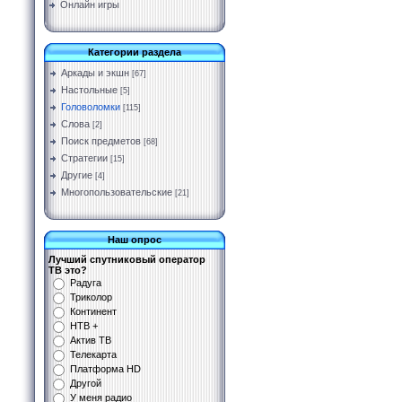
Онлайн игры
Категории раздела
Аркады и экшн
[67]
Настольные
[5]
Головоломки
[115]
Слова
[2]
Поиск предметов
[68]
Стратегии
[15]
Другие
[4]
Многопользовательские
[21]
Наш опрос
Лучший спутниковый оператор
ТВ это?
Радуга
Триколор
Континент
НТВ +
Актив ТВ
Телекарта
Платформа HD
Другой
У меня радио