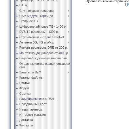
Добавлять комментарии могу
[
Р
НТВ+
Спутниковые ресиверы
CAM-модули, карты до...
Эфирное ТВ
Цифровое эфирное ТВ - 1400 р.
DVB T2 ресиверы - 1300 р.
Спутниковый интернет KiteNet
Антенны 3G, 4G и Wi-...
Ремонт ресиверов DRE от 200 р.
Монтаж кондиционеров от 4000 р.
Видеонаблюдение-установи сам
Охранные сигнализации-установи
сам
Знаете ли Вы?
Каталог файлов
Статьи
Форум
Ссылки
Радиоприёмники с USB...
Праздничный свет
Наши партнеры
Интернет магазин
Доставка
Контакты