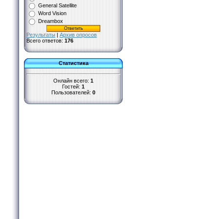
General Satellite
Word Vision
Dreambox
Результаты
|
Архив опросов
Всего ответов:
176
Статистика
Онлайн всего:
1
Гостей:
1
Пользователей:
0