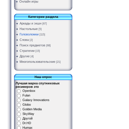
Онлайн игры
Категории раздела
Аркады и экшн
[67]
Настольные
[5]
Головоломки
[115]
Слова
[2]
Поиск предметов
[68]
Стратегии
[15]
Другие
[4]
Многопользовательские
[21]
Наш опрос
Лучшая марка спутниковых
ресиверов это
Openbox
Fulan
Galaxy Innovations
Globo
Golden Media
SkyWay
Другой
Dr.HD
Humax