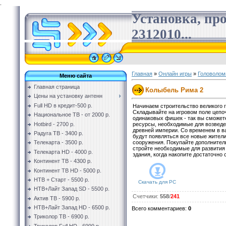
.
Установка, пр
2312010...
Главная
»
Онлайн игры
»
Головолом
Меню сайта
Главная страница
Колыбель Рима 2
Цены на установку антенн
Full HD в кредит-500 р.
Начинаем строительство великого г
Складывайте на игровом поле цепоч
Национальное ТВ - от 2000 р.
одинаковых фишек - так вы сможет
Hotbird - 2700 р.
ресурсы, необходимые для возвед
древней империи. Со временем в 
Радуга ТВ - 3400 р.
будут появляться все новые жител
сооружения. Покупайте дополнител
Телекарта - 3500 р.
стройте необходимые для развития
Телекарта HD - 4000 р.
здания, когда накопите достаточно 
Континент ТВ - 4300 р.
Континент ТВ HD - 5000 р.
НТВ + Старт - 5500 р.
Скачать для
PC
НТВ+Лайт Запад SD - 5500 р.
Счетчики
:
558
/
241
Актив ТВ - 5900 р.
НТВ+Лайт Запад HD - 6500 р.
Всего комментариев
:
0
Триколор ТВ - 6900 р.
Триколор Full HD - 6999 р.