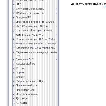
Добавлять комментарии могу
НТВ+
[
Р
Спутниковые ресиверы
CAM-модули, карты до...
Эфирное ТВ
Цифровое эфирное ТВ - 1400 р.
DVB T2 ресиверы - 1300 р.
Спутниковый интернет KiteNet
Антенны 3G, 4G и Wi-...
Ремонт ресиверов DRE от 200 р.
Монтаж кондиционеров от 4000 р.
Видеонаблюдение-установи сам
Охранные сигнализации-установи
сам
Знаете ли Вы?
Каталог файлов
Статьи
Форум
Ссылки
Радиоприёмники с USB...
Праздничный свет
Наши партнеры
Интернет магазин
Доставка
Контакты