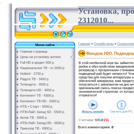
.
Установка, пр
2312010...
Главная
»
Онлайн игры
»
Головолом
Меню сайта
Главная страница
Фишдом H2O. Подводна
Цены на установку антенн
Full HD в кредит-500 р.
В этой необычной игре вы займете
рыбок и обустройством аквариумов
Национальное ТВ - от 2000 р.
резервуар с прозрачными стенками
Hotbird - 2700 р.
подводный рай будет непросто! Чт
средства для покупки аппаратуры 
Радуга ТВ - 3400 р.
обитателей аквариума, вам придет
погрузиться с аквалангом на дно мо
Телекарта - 3500 р.
оригинальная смесь поиска предме
Телекарта HD - 4000 р.
экономической стратегии, от котор
оторваться!
Континент ТВ - 4300 р.
Континент ТВ HD - 5000 р.
НТВ + Старт - 5500 р.
Играть онлайн
Скачать для
PC
НТВ+Лайт Запад SD - 5500 р.
Актив ТВ - 5900 р.
Счетчики
:
505
/
2
/
211
НТВ+Лайт Запад HD - 6500 р.
Всего комментариев
:
0
Триколор ТВ - 6900 р.
Триколор Full HD - 6999 р.