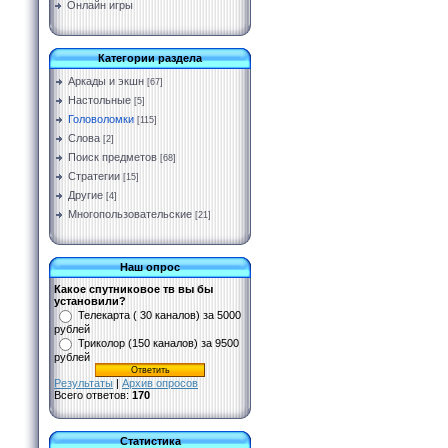
Онлайн игры
Категории раздела
Аркады и экшн
[67]
Настольные
[5]
Головоломки
[115]
Слова
[2]
Поиск предметов
[68]
Стратегии
[15]
Другие
[4]
Многопользовательские
[21]
Наш опрос
Какое спутниковое тв вы бы
установили?
Телекарта ( 30 каналов) за 5000
рублей
Триколор (150 каналов) за 9500
рублей
Результаты
|
Архив опросов
Всего ответов:
170
Статистика