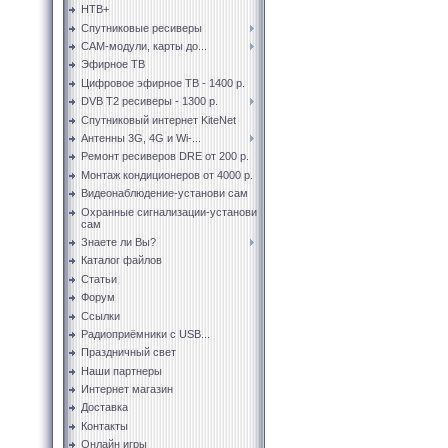
НТВ+
Спутниковые ресиверы
CAM-модули, карты до...
Эфирное ТВ
Цифровое эфирное ТВ - 1400 р.
DVB T2 ресиверы - 1300 р.
Спутниковый интернет KiteNet
Антенны 3G, 4G и Wi-...
Ремонт ресиверов DRE от 200 р.
Монтаж кондиционеров от 4000 р.
Видеонаблюдение-установи сам
Охранные сигнализации-установи
сам
Знаете ли Вы?
Каталог файлов
Статьи
Форум
Ссылки
Радиоприёмники с USB...
Праздничный свет
Наши партнеры
Интернет магазин
Доставка
Контакты
Онлайн игры