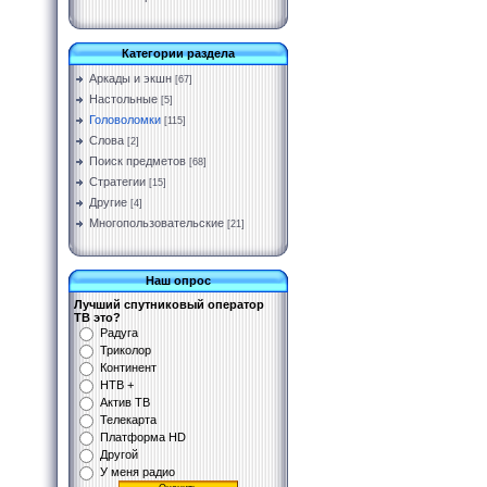
Категории раздела
Аркады и экшн
[67]
Настольные
[5]
Головоломки
[115]
Слова
[2]
Поиск предметов
[68]
Стратегии
[15]
Другие
[4]
Многопользовательские
[21]
Наш опрос
Лучший спутниковый оператор
ТВ это?
Радуга
Триколор
Континент
НТВ +
Актив ТВ
Телекарта
Платформа HD
Другой
У меня радио