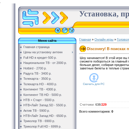
.
Установка, пр
Главная
»
Онлайн игры
»
Головол
Меню сайта
Главная страница
Discovery! В поисках
Цены на установку антенн
Full HD в кредит-500 р.
Шоу начинается! В этой игре вы
сможете побороться за главный п
Национальное ТВ - от 2000 р.
больше денег, собирая предметы
Hotbird - 2700 р.
заветные билеты в теплые страны
Радуга ТВ - 3400 р.
Телекарта - 3500 р.
Телекарта HD - 4000 р.
Скачать для
PC
Континент ТВ - 4300 р.
Континент ТВ HD - 5000 р.
НТВ + Старт - 5500 р.
Счетчики
:
638
/
229
НТВ+Лайт Запад SD - 5500 р.
Актив ТВ - 5900 р.
Всего комментариев
:
0
НТВ+Лайт Запад HD - 6500 р.
Триколор ТВ - 6900 р.
Триколор Full HD - 6999 р.