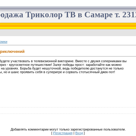
одажа Триколор ТВ в Самаре т. 2312
омки
 приключений
 будете участвовать в телевизионной викторине. Вместе с двумя соперниками вы
риз - кругосветное путешествие! Залог победы прост: заработайте как можно
 на уровнях. Борьба будет нешуточной, ведь победителю достанутся не только
, но и шанс проявить себя в суперигре и сорвать стотысячный джек-пот!
Добавлять комментарии могут только зарегистрированные пользователи.
[
Регистрация
|
Вход
]