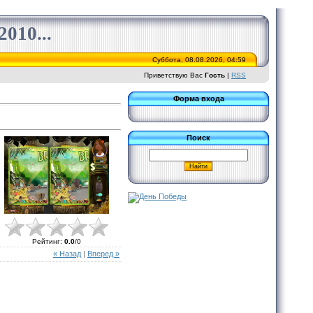
010...
Суббота, 08.08.2026, 04:59
Приветствую Вас
Гость
|
RSS
Форма входа
Поиск
Рейтинг
:
0.0
/
0
« Назад
|
Вперед »