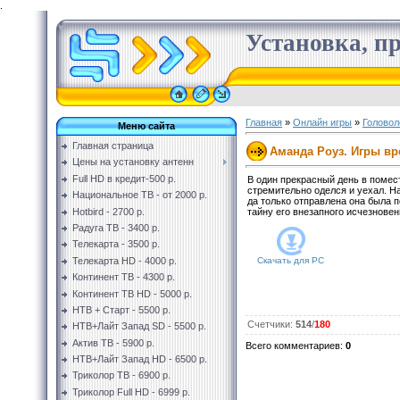
.
Установка, пр
Главная
»
Онлайн игры
»
Головол
Меню сайта
Главная страница
Аманда Роуз. Игры в
Цены на установку антенн
Full HD в кредит-500 р.
В один прекрасный день в помест
стремительно оделся и уехал. На
Национальное ТВ - от 2000 р.
да только отправлена она была п
Hotbird - 2700 р.
тайну его внезапного исчезновен
Радуга ТВ - 3400 р.
Телекарта - 3500 р.
Телекарта HD - 4000 р.
Скачать для
PC
Континент ТВ - 4300 р.
Континент ТВ HD - 5000 р.
НТВ + Старт - 5500 р.
Счетчики
:
514
/
180
НТВ+Лайт Запад SD - 5500 р.
Актив ТВ - 5900 р.
Всего комментариев
:
0
НТВ+Лайт Запад HD - 6500 р.
Триколор ТВ - 6900 р.
Триколор Full HD - 6999 р.