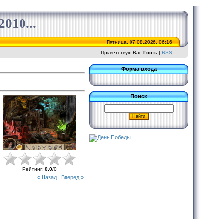
010...
Пятница, 07.08.2026, 06:16
Приветствую Вас
Гость
|
RSS
Форма входа
Поиск
Рейтинг
:
0.0
/
0
« Назад
|
Вперед »