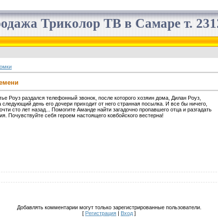
одажа Триколор ТВ в Самаре т. 2312
омки
ремени
ье Роуз раздался телефонный звонок, после которого хозяин дома, Дилан Роуз,
 следующий день его дочери приходит от него странная посылка. И все бы ничего,
очти сто лет назад... Помогите Аманде найти загадочно пропавшего отца и разгадать
ия. Почувствуйте себя героем настоящего ковбойского вестерна!
Добавлять комментарии могут только зарегистрированные пользователи.
[
Регистрация
|
Вход
]