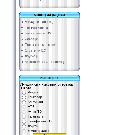
Категории раздела
Аркады и экшн
[67]
Настольные
[5]
Головоломки
[115]
Слова
[2]
Поиск предметов
[68]
Стратегии
[15]
Другие
[4]
Многопользовательские
[21]
Наш опрос
Лучший спутниковый оператор
ТВ это?
Радуга
Триколор
Континент
НТВ +
Актив ТВ
Телекарта
Платформа HD
Другой
У меня радио