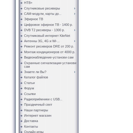
НТВ+
Спутниковые ресиверы
CAM-модули, карты до...
Эфирное ТВ
Цифровое эфирное ТВ - 1400 р.
DVB T2 ресиверы - 1300 р.
Спутниковый интернет KiteNet
Антенны 3G, 4G и Wi-...
Ремонт ресиверов DRE от 200 р.
Монтаж кондиционеров от 4000 р.
Видеонаблюдение-установи сам
Охранные сигнализации-установи
сам
Знаете ли Вы?
Каталог файлов
Статьи
Форум
Ссылки
Радиоприёмники с USB...
Праздничный свет
Наши партнеры
Интернет магазин
Доставка
Контакты
Онлайн игры