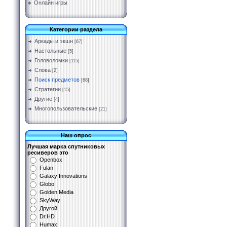
Онлайн игры
Категории раздела
Аркады и экшн
[67]
Настольные
[5]
Головоломки
[115]
Слова
[2]
Поиск предметов
[68]
Стратегии
[15]
Другие
[4]
Многопользовательские
[21]
Наш опрос
Лучшая марка спутниковых
ресиверов это
Openbox
Fulan
Galaxy Innovations
Globo
Golden Media
SkyWay
Другой
Dr.HD
Humax