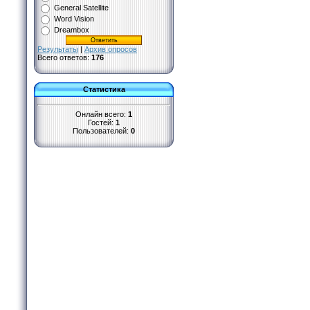
General Satellite
Word Vision
Dreambox
Результаты
|
Архив опросов
Всего ответов:
176
Статистика
Онлайн всего:
1
Гостей:
1
Пользователей:
0