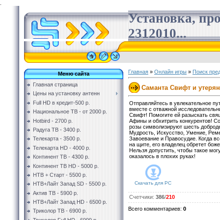
.
Установка, пр
2312010...
Главная
»
Онлайн игры
»
Поиск пре
Меню сайта
Главная страница
Саманта Свифт и утеря
Цены на установку антенн
Full HD в кредит-500 р.
Отправляйтесь в увлекательное пу
вместе с отважной исследователь
Национальное ТВ - от 2000 р.
Свифт! Помогите ей разыскать св
Hotbird - 2700 р.
Афины и обхитрить конкурентов! Со
розы символизируют шесть доброд
Радуга ТВ - 3400 р.
Мудрость, Искусство, Умение, Рем
Завоевание и Правосудие. Когда вс
Телекарта - 3500 р.
на щите, его владелец обретет бож
Телекарта HD - 4000 р.
Нельзя допустить, чтобы такое мо
оказалось в плохих руках!
Континент ТВ - 4300 р.
Континент ТВ HD - 5000 р.
НТВ + Старт - 5500 р.
Скачать для
PC
НТВ+Лайт Запад SD - 5500 р.
Актив ТВ - 5900 р.
Счетчики
:
386
/
210
НТВ+Лайт Запад HD - 6500 р.
Всего комментариев
:
0
Триколор ТВ - 6900 р.
Триколор Full HD - 6999 р.