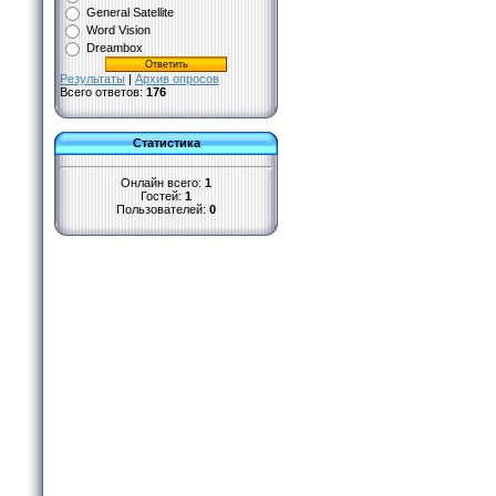
General Satellite
Word Vision
Dreambox
Результаты
|
Архив опросов
Всего ответов:
176
Статистика
Онлайн всего:
1
Гостей:
1
Пользователей:
0