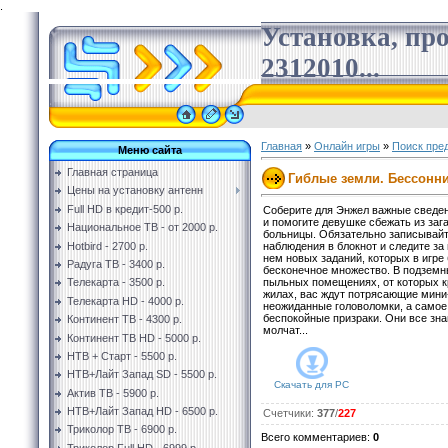
.
Установка, пр
2312010...
Главная
»
Онлайн игры
»
Поиск пре
Меню сайта
Главная страница
Гиблые земли. Бессонн
Цены на установку антенн
Full HD в кредит-500 р.
Соберите для Энжел важные сведен
и помогите девушке сбежать из заг
Национальное ТВ - от 2000 р.
больницы. Обязательно записывайт
Hotbird - 2700 р.
наблюдения в блокнот и следите за
нем новых заданий, которых в игре
Радуга ТВ - 3400 р.
бесконечное множество. В подземн
пыльных помещениях, от которых к
Телекарта - 3500 р.
жилах, вас ждут потрясающие мини
Телекарта HD - 4000 р.
неожиданные головоломки, а самое 
беспокойные призраки. Они все знаю
Континент ТВ - 4300 р.
молчат...
Континент ТВ HD - 5000 р.
НТВ + Старт - 5500 р.
НТВ+Лайт Запад SD - 5500 р.
Скачать для
PC
Актив ТВ - 5900 р.
НТВ+Лайт Запад HD - 6500 р.
Счетчики
:
377
/
227
Триколор ТВ - 6900 р.
Всего комментариев
:
0
Триколор Full HD - 6999 р.