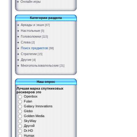
Онлайн игры
Категории раздела
Аркады и экшн
[67]
Настольные
[5]
Головоломки
[115]
Слова
[2]
Поиск предметов
[68]
Стратегии
[15]
Другие
[4]
Многопользовательские
[21]
Наш опрос
Лучшая марка спутниковых
ресиверов это
Openbox
Fulan
Galaxy Innovations
Globo
Golden Media
SkyWay
Другой
Dr.HD
Humax