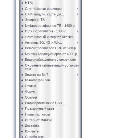
НТВ+
Спутниковые ресиверы
CAM-модули, карты до...
Эфирное ТВ
Цифровое эфирное ТВ - 1400 р.
DVB T2 ресиверы - 1300 р.
Спутниковый интернет KiteNet
Антенны 3G, 4G и Wi-...
Ремонт ресиверов DRE от 200 р.
Монтаж кондиционеров от 4000 р.
Видеонаблюдение-установи сам
Охранные сигнализации-установи
сам
Знаете ли Вы?
Каталог файлов
Статьи
Форум
Ссылки
Радиоприёмники с USB...
Праздничный свет
Наши партнеры
Интернет магазин
Доставка
Контакты
Онлайн игры