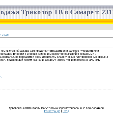
одажа Триколор ТВ в Самаре т. 2312
и экшн
 компьютерной аркаде вам предстоит отправиться в далекое путешествие и
ерепашек. Впереди 5 игровых миров и множество сражений с коварными и
ра обязательно понравится всем любителям классических платформенных аркад: 3
брать подходящий режим как начинающему игроку, так и профессиональному
PC
Добавлять комментарии могут только зарегистрированные пользователи.
[
Регистрация
|
Вход
]