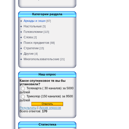
Категории раздела
Аркады и экшн
[67]
Настольные
[5]
Головоломки
[115]
Слова
[2]
Поиск предметов
[68]
Стратегии
[15]
Другие
[4]
Многопользовательские
[21]
Наш опрос
Какое спутниковое тв вы бы
установили?
Телекарта ( 30 каналов) за 5000
рублей
Триколор (150 каналов) за 9500
рублей
Результаты
|
Архив опросов
Всего ответов:
170
Статистика