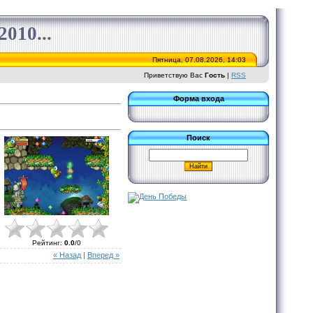
010...
Пятница, 07.08.2026, 14:03
Приветствую Вас
Гость
|
RSS
Форма входа
Поиск
Рейтинг
:
0.0
/
0
« Назад
|
Вперед »