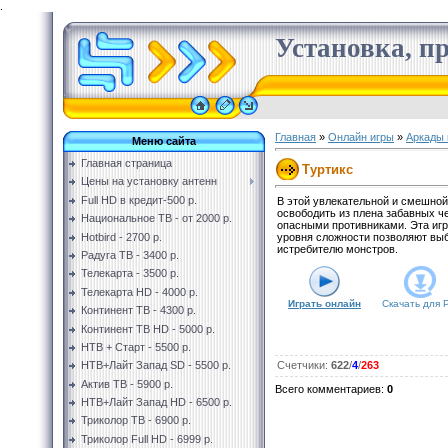
.
Установка, пр
Главная
»
Онлайн игры
»
Аркады 
Меню сайта
Главная страница
Туртикс
Цены на установку антенн
Full HD в кредит-500 р.
В этой увлекательной и смешной
освободить из плена забавных ч
Национальное ТВ - от 2000 р.
опасными противниками. Эта иг
Hotbird - 2700 р.
уровня сложности позволяют вы
истребителю монстров.
Радуга ТВ - 3400 р.
Телекарта - 3500 р.
Телекарта HD - 4000 р.
Играть онлайн
Скачать для
Континент ТВ - 4300 р.
Континент ТВ HD - 5000 р.
НТВ + Старт - 5500 р.
НТВ+Лайт Запад SD - 5500 р.
Счетчики
:
622
/
4
/
263
Актив ТВ - 5900 р.
Всего комментариев
:
0
НТВ+Лайт Запад HD - 6500 р.
Триколор ТВ - 6900 р.
Триколор Full HD - 6999 р.