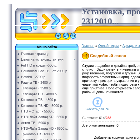
.
Установка, пр
2312010...
Главная
»
Онлайн игры
»
Аркады и 
Меню сайта
Главная страница
Свадебный салон
Цены на установку антенн
Full HD в кредит-500 р.
Студии свадебного дизайна требуе
стилист! Ваши клиенты - невесты и 
Национальное ТВ - от 2000 р.
родственники, подружки и друзья. 
Hotbird - 2700 р.
подобрать эффектный наряд, сдела
прическу, примерить украшения и у
Радуга ТВ - 3400 р.
чашечкой кофе, чтобы подготовка к
еще приятнее! Пора открывать сал
Телекарта - 3500 р.
рабочий день начинается...
Телекарта HD - 4000 р.
Континент ТВ - 4300 р.
Континент ТВ HD - 5000 р.
Скачать для
PC
НТВ + Старт - 5500 р.
НТВ+Лайт Запад SD - 5500 р.
Счетчики
:
614
/
238
Актив ТВ - 5900 р.
Всего комментариев
:
0
НТВ+Лайт Запад HD - 6500 р.
Триколор ТВ - 6900 р.
Добавлять комментарии могу
Триколор Full HD - 6999 р.