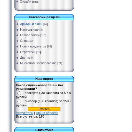
Онлайн игры
Категории раздела
Аркады и экшн
[67]
Настольные
[5]
Головоломки
[115]
Слова
[2]
Поиск предметов
[68]
Стратегии
[15]
Другие
[4]
Многопользовательские
[21]
Наш опрос
Какое спутниковое тв вы бы
установили?
Телекарта ( 30 каналов) за 5000
рублей
Триколор (150 каналов) за 9500
рублей
Результаты
|
Архив опросов
Всего ответов:
170
Статистика