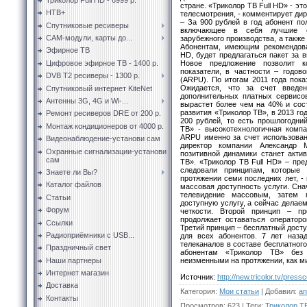
стране. «Триколор ТВ Full HD» - эт
НТВ+
телесмотрения, - комментирует ди
– За 900 рублей в год абонент по
Спутниковые ресиверы
включающее в себя лучшие от
CAM-модули, карты до...
зарубежного производства, а также
Абонентам, имеющим рекомендов
Эфирное ТВ
HD, будет предлагаться пакет за 
Новое предложение позволит к
Цифровое эфирное ТВ - 1400 р.
показатели, в частности – годов
DVB T2 ресиверы - 1300 р.
(ARPU). По итогам 2011 года пок
Ожидается, что за счет введе
Спутниковый интернет KiteNet
дополнительных платных сервисо
Антенны 3G, 4G и Wi-...
вырастет более чем на 40% и сос
развития «Триколор ТВ», в 2013 го
Ремонт ресиверов DRE от 200 р.
200 рублей, то есть прошлогодний
Монтаж кондиционеров от 4000 р.
ТВ» - высокотехнологичная комп
ARPU именно за счет использован
Видеонаблюдение-установи сам
директор компании Александр 
Охранные сигнализации-установи
позитивной динамики станет акти
сам
ТВ». «Триколор ТВ Full HD» – пр
следовали принципам, которые
Знаете ли Вы?
протяжении семи последних лет, -
Каталог файлов
массовая доступность услуги. Сна
телевидение массовым, затем 
Статьи
доступную услугу, а сейчас дела
Форум
четкости. Второй принцип – пр
продолжает оставаться оператор
Ссылки
Третий принцип – бесплатный досту
Радиоприёмники с USB...
для всех абонентов. 7 лет наз
телеканалов в составе бесплатного
Праздничный свет
абонентам «Триколор ТВ» без 
неизменными на протяжении, как м
Наши партнеры
Интернет магазин
Источник
:
http://new.tricolor.tv/pres
Доставка
Категория
:
Мои статьи
|
Добавил
:
an
Контакты
Просмотров
:
623
|
Теги
:
Триколор Т