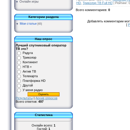
Онлайн игры
HD
,
Триколор ТВ Full HD
|
Рейтинг
:
0
Всего комментариев
:
0
Категории раздела
Добавлять комментарии могу
Мои статьи
[65]
[
Р
Наш опрос
Лучший спутниковый оператор
ТВ это?
Радуга
Триколор
Континент
НТВ +
Актив ТВ
Телекарта
Платформа HD
Другой
У меня радио
Результаты
|
Архив опросов
Всего ответов:
497
Статистика
Онлайн всего:
1
Гостей:
1