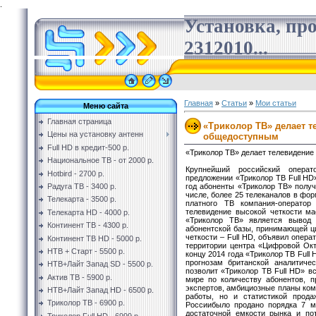
.
Установка, пр
2312010...
Главная
»
Статьи
»
Мои статьи
Меню сайта
Главная страница
«Триколор ТВ» делает т
Цены на установку антенн
общедоступным
Full HD в кредит-500 р.
«Триколор ТВ» делает телевидение
Национальное ТВ - от 2000 р.
Крупнейший российский опера
Hotbird - 2700 р.
предложении «Триколор ТВ Full HD
год абоненты «Триколор ТВ» получ
Радуга ТВ - 3400 р.
числе, более 25 телеканалов в фо
Телекарта - 3500 р.
платного ТВ компания-оператор
телевидение высокой четкости м
Телекарта HD - 4000 р.
«Триколор ТВ» является вывод
Континент ТВ - 4300 р.
абонентской базы, принимающей ц
четкости – Full HD, объявил опер
Континент ТВ HD - 5000 р.
территории центра «Цифровой Октяб
НТВ + Старт - 5500 р.
концу 2014 года «Триколор ТВ Full
прогнозам британской аналитичес
НТВ+Лайт Запад SD - 5500 р.
позволит «Триколор ТВ Full HD» вс
Актив ТВ - 5900 р.
мире по количеству абонентов, 
экспертов, амбициозные планы ко
НТВ+Лайт Запад HD - 6500 р.
работы, но и статистикой прода
Триколор ТВ - 6900 р.
Россиибыло продано порядка 7 м
достаточной емкости рынка и по
Триколор Full HD - 6999 р.