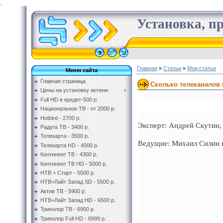
.
Установка, пр
Главная
»
Статьи
»
Мои статьи
Меню сайта
Главная страница
Сколько телеканалов 
Цены на установку антенн
Full HD в кредит-500 р.
Национальное ТВ - от 2000 р.
Hotbird - 2700 р.
Эксперт: Андрей Скутин
Радуга ТВ - 3400 р.
Телекарта - 3500 р.
Ведущие: Михаил Силин и
Телекарта HD - 4000 р.
Континент ТВ - 4300 р.
Континент ТВ HD - 5000 р.
НТВ + Старт - 5500 р.
НТВ+Лайт Запад SD - 5500 р.
Актив ТВ - 5900 р.
НТВ+Лайт Запад HD - 6500 р.
Триколор ТВ - 6900 р.
Триколор Full HD - 6999 р.