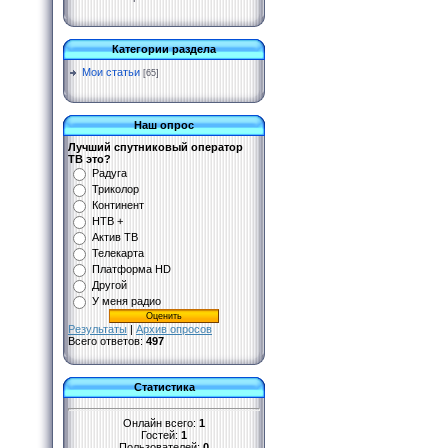
Категории раздела
Мои статьи
[65]
Наш опрос
Лучший спутниковый оператор
ТВ это?
Радуга
Триколор
Континент
НТВ +
Актив ТВ
Телекарта
Платформа HD
Другой
У меня радио
Результаты
|
Архив опросов
Всего ответов:
497
Статистика
Онлайн всего:
1
Гостей:
1
Пользователей:
0