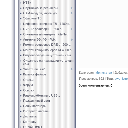
НТВ+
Спутниковые ресиверы
CAM-модули, карты до...
Эфирное ТВ
Цифровое эфирное ТВ - 1400 р.
DVB T2 ресиверы - 1300 р.
Спутниковый интернет KiteNet
Антенны 3G, 4G и Wi-...
Ремонт ресиверов DRE от 200 р.
Монтаж кондиционеров от 4000 р.
Видеонаблюдение-установи сам
Охранные сигнализации-установи
сам
Знаете ли Вы?
Категория
:
Мои статьи
|
Добавил
:
Каталог файлов
Просмотров
:
692
|
Теги
:
awp_lego
Статьи
Форум
Всего комментариев
:
0
Ссылки
Радиоприёмники с USB...
Праздничный свет
Наши партнеры
Интернет магазин
Доставка
Контакты
Онлайн игры