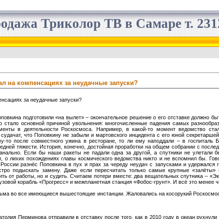
одажа Триколор ТВ в Самаре т. 2312
л на компенсациях за неудачные запуски?
енсациях за неудачные запуски?
овкина подготовили «на вылет» – окончательное решение о его отставке должно быт
то стало основной причиной увольнения: многочисленные падения самых разнообра
енты в деятельности Роскосмоса. Например, в какой-то момент ведомство ста
судачат, что Поповкину не забыли и мартовского инцидента с его юной секретаршей
у-то после совместного ужина в ресторане, то ли ему наподдали – в госпиталь 
едней тяжести. История, конечно, достойная проработки на общем собрании с после
анально. Если бы наши ракеты не падали одна за другой, а спутники не улетали б
, о лихих похождениях главы космического ведомства никто и не вспомнил бы. Гов
 России разнёс Поповкина в пух и прах за череду неудач с запусками и удержался 
стро подыскать замену. Даже если пересчитать только самые крупные «залёты» 
ить от работы, но и судить. Считаем потери вместе: два вещательных спутника – «
узовой корабль «Прогресс» и межпланетная станция «Фобос-грунт». И всё это менее че
ьма во все имеющиеся вышестоящие инстанции. Жаловались на косорукий Роскосмос 
олия Перминова отправили в отставку после того, как в 2010 году в океан рухнули