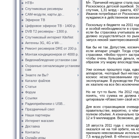
М». Причиной неудачи стала оши
НТВ+
Роскосмоса детской ошибкой. За
Спутниковые ресиверы
спутник, 1,31 млрд – ракета, 4
Иванов потребовал от Роскосмос
CAM-модули, карты до...
нуждаемся в действенном механ
Эфирное ТВ
Поскольку в бюджете на 2011 го
Цифровое эфирное ТВ - 1400 р.
и особой необходимости в страх
DVB T2 ресиверы - 1300 р.
если бы страховка учитывала ин
должно осуществляться по рын
Спутниковый интернет KiteNet
запуск некоей заинтересованной 
Антенны 3G, 4G и Wi-...
Как бы не так. Допустим, космич
Ремонт ресиверов DRE от 200 р.
если аппарат упадёт. Тогда ст
Монтаж кондиционеров от 4000 р.
страховки. «Фобос-грунт» застра
чтобы очень большие деньги, н
Видеонаблюдение-установи сам
образом эту маржу впоследствии
Охранные сигнализации-установи
сам
Уже осенью прошлого года, едва
аппаратов, «который был неглас
Знаете ли Вы?
космос незастрахованными гру
эксплуатации. В руководстве Ро
Каталог файлов
их хватило на все без исключени
Статьи
Но не тут-то было. На 2012 год
Форум
понять, что сумма не должна 
Ссылки
цитировали «Известия» свой исто
Радиоприёмники с USB...
Для всех страховщиков очевидн
Праздничный свет
правительстве, вероятно, о чё
полном объёме. А изначально тр
Наши партнеры
12 и 9 миллиардов. Возможно, де
Интернет магазин
18 августа 2011 года с космод
Доставка
оказался не на той орбите, на 
Контакты
признало невозможным использо
7,5 млрд рублей. В «Ингосстрах
Онлайн игры