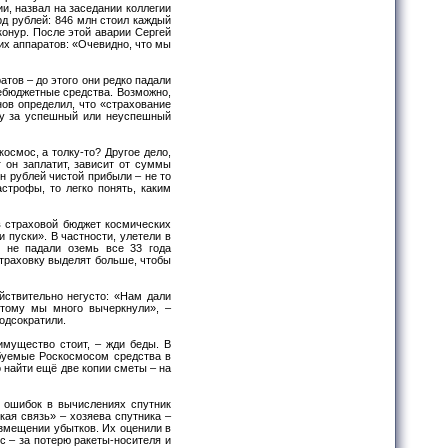
и, назвал на заседании коллегии
рд рублей: 846 млн стоил каждый
конур. После этой аварии Сергей
их аппаратов: «Очевидно, что мы
тов – до этого они редко падали
небюджетные средства. Возможно,
нов определил, что «страхование
ду за успешный или неуспешный
космос, а толку-то? Другое дело,
 он заплатит, зависит от суммы
лн рублей чистой прибыли – не то
строфы, то легко понять, каким
 в страховой бюджет космических
 пуски». В частности, улетели в
, не падали оземь все 33 года
страховку выделят больше, чтобы
ействительно негусто: «Нам дали
этому мы много вычеркнули», –
подсократили.
имущество стоит, – жди беды. В
ебуемые Роскосмосом средства в
 найти ещё две копии сметы – на
а ошибок в вычислениях спутник
кая связь» – хозяева спутника –
змещении убытков. Их оценили в
с – за потерю ракеты-носителя и