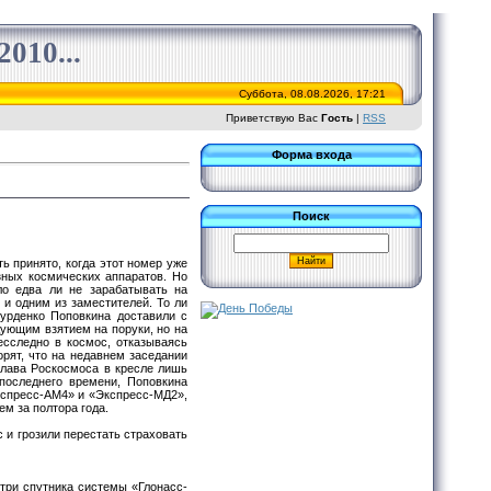
010...
Суббота, 08.08.2026, 17:21
Приветствую Вас
Гость
|
RSS
Форма входа
Поиск
ь принято, когда этот номер уже
зных космических аппаратов. Но
ло едва ли не зарабатывать на
 и одним из заместителей. То ли
Бурденко Поповкина доставили с
дующим взятием на поруки, но на
есследно в космос, отказываясь
орят, что на недавнем заседании
глава Роскосмоса в кресле лишь
последнего времени, Поповкина
Экспресс-АМ4» и «Экспресс-МД2»,
м за полтора года.
и грозили перестать страховать
 три спутника системы «Глонасс-