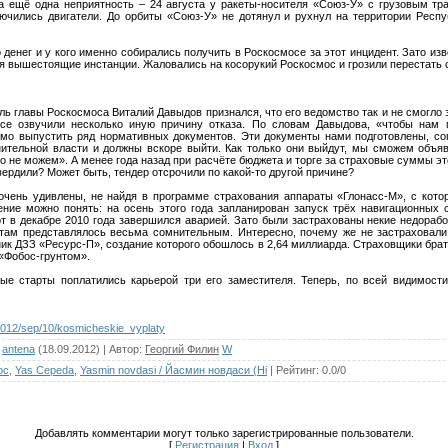
ла ещё одна неприятность – 24 августа у ракеты-носителя «Союз-У» с грузовым т
ючились двигатели. До орбиты «Союз-У» не дотянул и рухнул на территории Респу
 денег и у кого именно собирались получить в Роскосмосе за этот инцидент. Зато из
 вышестоящие инстанции. Жаловались на косорукий Роскосмос и грозили перестать с
ль главы Роскосмоса Виталий Давыдов признался, что его ведомство так и не смогло з
осе озвучили несколько иную причину отказа. По словам Давыдова, «чтобы нам 
имо выпустить ряд нормативных документов. Эти документы нами подготовлены, с
тельной власти и должны вскоре выйти. Как только они выйдут, мы сможем объяв
го не можем». А менее года назад при расчёте бюджета и торге за страховые суммы эт
вердили? Может быть, тендер отсрочили по какой-то другой причине?
 очень удивлены, не найдя в программе страхования аппараты «Глонасс-М», с котор
ение можно понять: на осень этого года запланирован запуск трёх навигационных 
рт в декабре 2010 года завершился аварией. Зато были застрахованы некие недораб
там представлялось весьма сомнительным. Интересно, почему же не застраховал
ик ДЗЗ «Ресурс-П», создание которого обошлось в 2,64 миллиарда. Страховщики брат
 «Фобос-грунтом».
ые старты поплатились карьерой три его заместителя. Теперь, по всей видимост
s/2012/sep/10/kosmicheskie_vyplaty
antena
(18.09.2012)
|
Автор
:
Георгий Филин
W
ос
,
Yas Cepeda
,
Yasmin novdasi / Йасмин новдаси (Hi
|
Рейтинг
:
0.0
/
0
Добавлять комментарии могут только зарегистрированные пользователи.
[
Регистрация
|
Вход
]