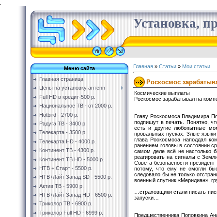
.
Установка, пр
Главная
»
Статьи
»
Мои статьи
Меню сайта
Главная страница
Роскосмос зарабатыва
Цены на установку антенн
Космические выплаты
Full HD в кредит-500 р.
Роскосмос зарабатывал на комп
Национальное ТВ - от 2000 р.
Hotbird - 2700 р.
Главу Роскосмоса Владимира Поп
подпишут в печать. Понятно, ч
Радуга ТВ - 3400 р.
есть и другие любопытные мом
Телекарта - 3500 р.
провальных пусках. Злые языки 
глава Роскосмоса наподдал ком
Телекарта HD - 4000 р.
ранением головы в состоянии ср
Континент ТВ - 4300 р.
самом деле всё не настолько б
реагировать на сигналы с Земли
Континент ТВ HD - 5000 р.
Совета безопасности президент
НТВ + Старт - 5500 р.
потому, что ему не смогли бы
следовало бы не только отстран
НТВ+Лайт Запад SD - 5500 р.
военный спутник «Меридиан», гр
Актив ТВ - 5900 р.
…страховщики стали писать пис
НТВ+Лайт Запад HD - 6500 р.
запуски…
Триколор ТВ - 6900 р.
Триколор Full HD - 6999 р.
Предшественника Поповкина Анат