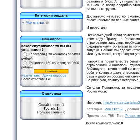
разгонный блок. А тут подоспе
М-12М» на борту аварийно откл
различных грузов.
Категории раздела
Достоверно не известно, сколько
писать письма во все имеющиеся
Мои статьи
[65]
И перестали.
Несколько дней назад заместите
этом году. Правда, в Роскосм
Наш опрос
страхование запусков, необход
Какое спутниковое тв вы бы
федеральными органами исполни
установили?
запуски. Сейчас мы сделать это
Или чуть позже, когда бюджет ут
Телекарта ( 30 каналов) за 5000
рублей
Говорят, в правительстве были
Триколор (150 каналов) за 9500
страховками и началась. Удивл
рублей
Байконура – точно такой же ста
орбите которых даже специалис
Результаты
|
Архив опросов
самый дорогой российский спутн
Всего ответов:
170
не рискнули, памятуя историю с
Со слов Поповкина, за неудачн
Роскосмоса.
Статистика
Источник
:
http://versia.ru/article
Онлайн всего:
1
Гостей:
1
Категория
:
Мои статьи
|
Добавил
:
Пользователей:
0
Просмотров
:
798
|
Теги
:
Роскосм
Всего комментариев
:
0