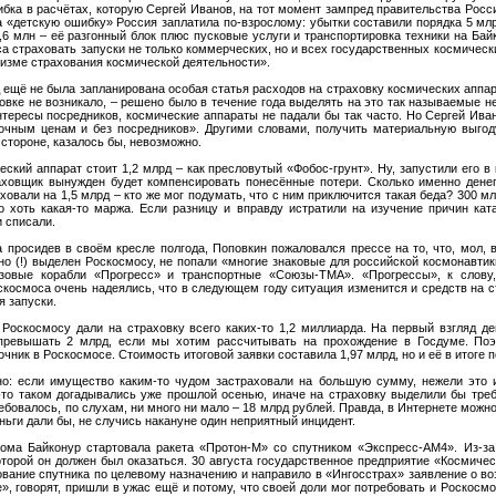
бка в расчётах, которую Сергей Иванов, на тот момент зампред правительства Росси
 «детскую ошибку» Россия заплатила по-взрослому: убытки составили порядка 5 мл
37,6 млн – её разгонный блок плюс пусковые услуги и транспортировка техники на Бай
а страховать запуски не только коммерческих, но и всех государственных космическ
изме страхования космической деятельности».
д ещё не была запланирована особая статья расходов на страховку космических аппара
овке не возникало, – решено было в течение года выделять на это так называемые 
тересы посредников, космические аппараты не падали бы так часто. Но Сергей Ива
очным ценам и без посредников». Другими словами, получить материальную выго
стороне, казалось бы, невозможно.
еский аппарат стоит 1,2 млрд – как пресловутый «Фобос-грунт». Ну, запустили его в 
раховщик вынужден будет компенсировать понесённые потери. Сколько именно денег
ховали на 1,5 млрд – кто же мог подумать, что с ним приключится такая беда? 300 м
о хоть какая-то маржа. Если разницу и вправду истратили на изучение причин ката
 списали.
 просидев в своём кресле полгода, Поповкин пожаловался прессе на то, что, мол,
но (!) выделен Роскосмосу, не попали «многие знаковые для российской космонавтики
зовые корабли «Прогресс» и транспортные «Союзы-ТМА». «Прогрессы», к слову
скосмоса очень надеялись, что в следующем году ситуация изменится и средств на 
я запуски.
 Роскосмосу дали на страховку всего каких-то 1,2 миллиарда. На первый взгляд д
превышать 2 млрд, если мы хотим рассчитывать на прохождение в Госдуме. По
чник в Роскосмосе. Стоимость итоговой заявки составила 1,97 млрд, но и её в итоге 
о: если имущество каким-то чудом застраховали на большую сумму, нежели это 
м-то таком догадывались уже прошлой осенью, иначе на страховку выделили бы тр
ебовалось, по слухам, ни много ни мало – 18 млрд рублей. Правда, в Интернете можно
ньги дали бы, не случись накануне один неприятный инцидент.
рома Байконур стартовала ракета «Протон-М» со спутником «Экспресс-АМ4». Из-з
которой он должен был оказаться. 30 августа государственное предприятие «Космичес
вание спутника по целевому назначению и направило в «Ингосстрах» заявление о во
е», говорят, пришли в ужас ещё и потому, что своей доли мог потребовать и Роскосмо