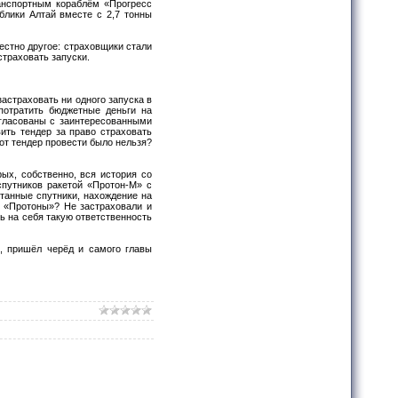
ранспортным кораблём «Прогресс
блики Алтай вместе с 2,7 тонны
вестно другое: страховщики стали
траховать запуски.
астраховать ни одного запуска в
потратить бюджетные деньги на
огласованы с заинтересованными
ить тендер за право страховать
от тендер провести было нельзя?
ых, собственно, вся история со
спутников ракетой «Протон-М» с
отанные спутники, нахождение на
и «Протоны»? Не застраховали и
ь на себя такую ответственность
и, пришёл черёд и самого главы