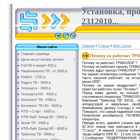
.
Установка, пр
2312010...
Главная
»
Статьи
»
Мои статьи
Меню сайта
Главная страница
Почему не работает ТР
Цены на установку антенн
Почему не работает ТРИКОЛОР ?
Full HD в кредит-500 р.
Почему не работают каналы ТРИК
Почему вдруг пропал ТРИКОЛОР ?
Национальное ТВ - от 2000 р.
На экране телевизора сообщение "н
Hotbird - 2700 р.
Часть каналов работает, на ост
канал DRE".
Радуга ТВ - 3400 р.
Почему на экране квадратики? П
Телекарта - 3500 р.
перестал работать пульт. Почему?
Перед вами далеко не полный 
Телекарта HD - 4000 р.
спутникового оператора "ТРИКОЛО
Континент ТВ - 4300 р.
Компания "Триколор ТВ" (НСК) , 
аппаратурой и авральных проф
Континент ТВ HD - 5000 р.
ближайшему дилеру (соседу) и пои
НТВ + Старт - 5500 р.
Поверьте, это самый надежный спо
Попробуем разобраться, ПОЧЕ
НТВ+Лайт Запад SD - 5500 р.
оператора.
Прежде всего, давайте узнаем и
Актив ТВ - 5900 р.
ID.Этот номер нам пригодится в
НТВ+Лайт Запад HD - 6500 р.
"Статус". В нижней строчке появ
труда найдете DRE ID - 12 или 14 
Триколор ТВ - 6900 р.
1.Сообщение "КОДИРОВАННЫЙ К
Триколор Full HD - 6999 р.