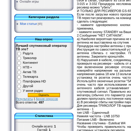
себя в силах, скачайте из сети 
Онлайн игры
3.015 и 3.032 Процедура несложна
ресивер можно "убить".
И ТОЛЬКО ДЛЯ РЕСИВЕРОВ GS-8300
Если после загрузки нового прог
Категории раздела
ТВ перестал реагировать на команд
сделать следующее:
Мои статьи
[65]
- нажмите одновременно кнопк
приемника,
- нажмите кнопку STANDBY на Ваше
2.Сообщение "НЕТ СИГНАЛА".
а).Наиболее вероятная причина не в
Наш опрос
антенна не выставлена на спутник
Лучший спутниковый оператор
Процедура настройки антенны с пр
ТВ это?
Инструкция по самостоятельной уст
антенна сбилась с настройки. 
Радуга
антенны. Закрепите кронштейн.
Триколор
б).Нарушения в кабеле, соединяющ
Континент
проверьте на ресивере - кабель от 
при включенном ресивере отсоед
НТВ +
измеряйте напряжение на разъем
Актив ТВ
напряжения равна 18 или 13 вольта
Телекарта
установка тв розеток очень част
Используйте оконечные розетки "SAT
Платформа HD
очень часто при использовании н
Другой
антенного кабеля устанавливают
У меня радио
спутниковый сигнал. Правильно исп
мегагерц (обычно это параметр ука
должен пропускать постоянное нап
Результаты
|
Архив опросов
в).В ресивере сбиты настройки пар
Всего ответов:
497
Для ресивера ТРИКОЛОР ТВ параме
антенна - 1
тип LNB - Одиночный
Статистика
Нижняя частота - LNB 10750
Питание LNB - Включено
Название спутника - Eutelsat W4
Онлайн всего:
1
Чтобы проверить правильность н
Гостей:
1
системных установок ресивера.