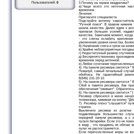
Пользователей:
0
3.Почему на экране квадратики?
а).Чаще всего это неточная нас
временем.
Лечение:
Пригласите специалиста.
Подстройте антенну самостоятел
"Ручной поиск". В правом нижнем 
шкала качества. Далее идем к ант
прилагая больших усилий, надав
качества. Замечаем момент, когда 
- это слегка ослабить креплени
увеличения уровня качества. Более
б).Налипание снега и грязи на конв
в).Крайне неблагоприятные погодны
г).Недостаточный размер спутнико
д).Беспрепятственному прохождени
временем перед антенной.
е).Любое сочетание перечисленных
4). На панели ресивера светится " 
Пожалуй, самый печальный случай,
обойтись. Не гарантийный ремо
8(846) 231-20-10.
5). На панели ресивера светится "
Сбой в памяти ресивера. Как пра
обеспечения "оживает". Обратитесь
6). На панели ресивера светится " [ 
Ресивер сбросился в меню начал
телевизора, нажимая на кнопку "ДА
7). Ресивер плохо "слушается" пул
странно.
Выключите ресивер из розетки
подавляющем большинстве случа
передней панели ресивера, а с 
пульте батарейки. Если это не помо
в виду , что продавец не обязан м
пульт не распостраняется.
Если перечсисленные меры не во