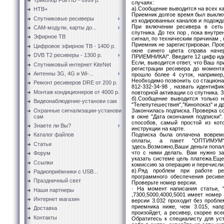
случаях:
а).Сообщение выводится на всех к
НТВ+
Приемник долгое время был выключ
Спутниковые ресиверы
из кодированных каналов и подожд
При включении ресивера в сеть
CAM-модули, карты до...
спутника. До тех пор , пока внутр
Эфирное ТВ
сигнал, по техническим причинам ,
Приемник не зарегистрирован. Пров
Цифровое эфирное ТВ - 1400 р.
окне синего цвета справа на
DVB T2 ресиверы - 1300 р.
ПРИЕМНИКА!". Введите 12 цифр иде
Если, выводится ответ, что Ваш пр
Спутниковый интернет KiteNet
регистрации ресивера до момента
Антенны 3G, 4G и Wi-...
прошло более 4 суток, например
Необходимо позвонить со стациона
Ремонт ресиверов DRE от 200 р.
812-332-34-98 , назвать идентиф
Монтаж кондиционеров от 4000 р.
повторной активации со спутника. 
б).Сообщение выводится только н
Видеонаблюдение-установи сам
"Телепутешествия","Кинопоказ" и д
Охранные сигнализации-установи
Закончилась подписка. Проверка со
сам
в окне "Дата окончания подписки"
способов, самый простой из кот
Знаете ли Вы?
инструкции на карте.
Подписка была оплачена воврем
Каталог файлов
оплаты, а пакет "ОПТИМУМ"
Статьи
здесь.Возможно,Ваши деньги попали
что с ними делать. Вам нужно зай
Форум
указать системе цель платежа.Еще
Ссылки
комиссию за операцию и перечисли
в).Ряд проблем при работе ре
Радиоприёмники с USB...
программного обеспечения ресиве
Праздничный свет
Проверьте номер версии.
· На момент написания статьи, 
Наши партнеры
,7300,5000,4000,5001 имеет номер 
Интернет магазин
версии 3.032 проходит без пробл
приемника ниже, чем 3.015, нап
Доставка
произойдет, а ресивер, скорее все
Контакты
Обратитесь к специалисту для уст