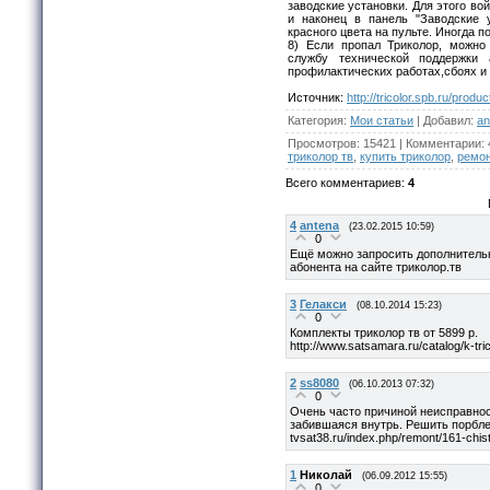
заводские установки. Для этого во
и наконец в панель "Заводские 
красного цвета на пульте. Иногда п
8) Если пропал Триколор, можно 
службу технической поддержки
профилактических работах,сбоях и
Источник
:
http://tricolor.spb.ru/produc
Категория
:
Мои статьи
|
Добавил
:
an
Просмотров
:
15421
|
Комментарии
:
триколор тв
,
купить триколор
,
ремон
Всего комментариев
:
4
4
antena
(23.02.2015 10:59)
0
Ещё можно запросить дополнительн
абонента на сайте триколор.тв
3
Гелакси
(08.10.2014 15:23)
0
Комплекты триколор тв от 5899 р.
http://www.satsamara.ru/catalog/k-tric
2
ss8080
(06.10.2013 07:32)
0
Очень часто причиной неисправнос
забившаяся внутрь. Решить порбле
tvsat38.ru/index.php/remont/161-chist
1
Николай
(06.09.2012 15:55)
0