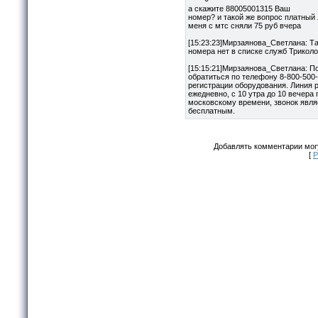
а скажите 88005001315 Ваш
номер? и такой же вопрос платный 
меня с мтс сняли 75 руб вчера
[15:23:23]Мирзаянова_Светлана: Та
номера нет в списке служб Триколо
[15:15:21]Мирзаянова_Светлана: П
обратиться по телефону 8-800-500-
регистрации оборудования. Линия 
ежедневно, с 10 утра до 10 вечера 
московскому времени, звонок явля
бесплатным.
Добавлять комментарии могу
[
Р