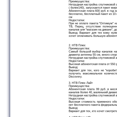
Преимущества:
Нетрудная настройка спутниковой 
( более140), запускается пакет ми
Абонентская плата 600 руб. в год 
бесплатно, бесплатный пакет из 10
см
Недостатки:
При не оплате пакета "Оптимум" н
ТВ, Перец, отсутствие полноцен
каналов аля "магазин на диване", д
Вывод: Вариант для тех кому нуж
хочет оплачивать большую абонент
2. НТВ Плюс
Преимущества:
Самый большой выбор каналов на 
диаметр антенны 55 см, много спо
Нетрудная настройка спутниковой 
Недостатки:
Высокая абонентская плата от 550 р
Вывод:
Вариант для тех, кого не "коробит
получить максимальное количест
Discovery.
3. НТВ Плюс Лайт
Преимущества:
Абонентская плата 99 руб. в мес
каналов более 40, маленький диаме
Нетрудная настройка спутниковой 
Недостатки:
Высокая стоимость приемного обо
нет бесплатного пакета федеральн
Вывод:
Вариант для тех, кто хочет смотре