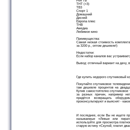
Рен ТВ
ТНТ (+3)
ТВ3
Спорт 1
Домашний
Дисней
Европа плюс
ТНВ
Амедиа
Любимое кино
Преимущества:
Самая низкая стоимость комплекта 
за 3200 р., оптом дешевле!)
Недостатки:
Если набор каналов вас устраивает,
Вывод: отличный вариант на дачу, 
Где купить недорого спутниковый к
Покупайте спутниковое телевидени
там дешевле процентов на двадца
Купив самостоятелно спутниковое т
за разных причин, например неп
придётся возвращать оборудо
проконсультируют и выяснят - како
И последнее, если Вы не ищете пр
называемые «Левые или пиратс
используйте для просмотра платно
старую истину «Скупой, платит дв