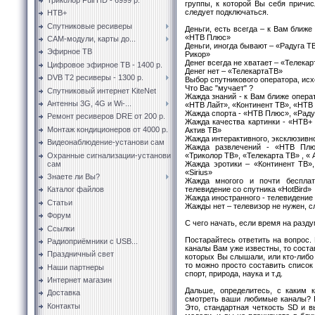
группы, к которой Вы себя причи
следует подключаться.
НТВ+
Спутниковые ресиверы
Деньги, есть всегда – к Вам ближ
«НТВ Плюс»
CAM-модули, карты до...
Деньги, иногда бывают – «Радуга Т
Эфирное ТВ
Рикор»
Денег всегда не хватает – «Телекар
Цифровое эфирное ТВ - 1400 р.
Денег нет – «ТелекартаТВ»
DVB T2 ресиверы - 1300 р.
Выбор спутникового оператора, исх
Что Вас "мучает" ?
Спутниковый интернет KiteNet
Жажда знаний - к Вам ближе операт
Антенны 3G, 4G и Wi-...
«НТВ Лайт», «Континент ТВ», «НТВ
Жажда спорта - «НТВ Плюс», «Радуг
Ремонт ресиверов DRE от 200 р.
Жажда качества картинки - «НТВ+
Монтаж кондиционеров от 4000 р.
Актив ТВ»
Жажда интерактивного, эксклюзивно
Видеонаблюдение-установи сам
Жажда развлечений - «НТВ Плюс
Охранные сигнализации-установи
«Триколор ТВ», «Телекарта ТВ» , « 
сам
Жажда эротики – «Континент ТВ»,
«Sirius»
Знаете ли Вы?
Жажда многого и почти бесплатн
телевидение со спутника «HotBird»
Каталог файлов
Жажда иностранного - телевидение 
Статьи
Жажды нет – телевизор не нужен, с
Форум
С чего начать, если время на разд
Ссылки
Постарайтесь ответить на вопрос.
Радиоприёмники с USB...
каналы Вам уже известны, то состав
Праздничный свет
которых Вы слышали, или кто-либо
то можно просто составить список
Наши партнеры
спорт, природа, наука и т.д.
Интернет магазин
Дальше, определитесь, с каким 
Доставка
смотреть ваши любимые каналы? 
Контакты
Это, стандартная четкость SD и в