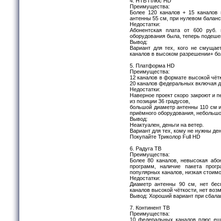
4. НТВ Плюс HD
Преимущества:
Более 120 каналов + 15 каналов
антенны 55 см, при нулевом балан
Недостатки:
Абонентская плата от 600 руб.
оборудования была, теперь подешеве
Вывод:
Вариант для тех, кого не смущае
каналов в высоком разрешении+ бо
5. Платформа HD
Преимущества:
12 каналов в формате высокой чётк
20 каналов федеральных включая д
Недостатки:
Наверное проект скоро закроют и пе
из позиции 36 градусов,
большой диаметр антенны 110 см и
приёмного оборудования, небольшо
Вывод:
Неактуален, деньги на ветер.
Вариант для тех, кому не нужны ден
Покупайте Триколор Full HD
6. Радуга ТВ
Преимущества:
Более 80 каналов, невысокая або
программ, наличие пакета прогр
популярных каналов, низкая стоим
Недостатки:
Диаметр антенны 90 см, нет бес
каналов высокой чёткости, нет воз
Вывод: Хороший вариант при сбала
7. Континент ТВ
Преимущества:
10 федеральных каналов плюс ещё