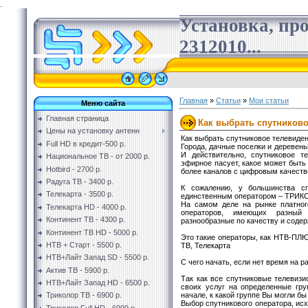
.
Установка, пр
2312010...
Главная
»
Статьи
»
Мои статьи
Меню сайта
Главная страница
Как выбрать спутниково
Цены на установку антенн
Как выбрать спутниковое телевиден
Full HD в кредит-500 р.
Города, дачные поселки и деревен
И действительно, спутниковое т
Национальное ТВ - от 2000 р.
эфирное пасует, какое может быть 
Hotbird - 2700 р.
более каналов с цифровым качеств
Радуга ТВ - 3400 р.
К сожалению, у большинства сп
Телекарта - 3500 р.
единственным оператором – ТРИК
На самом деле на рынке платног
Телекарта HD - 4000 р.
операторов, имеющих разный
Континент ТВ - 4300 р.
разнообразные по качеству и соде
Континент ТВ HD - 5000 р.
Это такие операторы, как НТВ-ПЛЮ
НТВ + Старт - 5500 р.
ТВ, Телекарта
НТВ+Лайт Запад SD - 5500 р.
С чего начать, если нет время на 
Актив ТВ - 5900 р.
Так как все спутниковые телевиз
НТВ+Лайт Запад HD - 6500 р.
своих услуг на определенные гр
начале, к какой группе Вы могли бы
Триколор ТВ - 6900 р.
Выбор спутникового оператора, исх
Триколор Full HD - 6999 р.