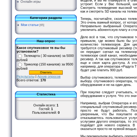
модели, и вы не планируете в бл
Онлайн игры
устроит. Если у Вас большой, ш
Смотреть телевидение высокой че
как и смотреть SD каналы на телев
Категории раздела
Теперь, посчитайте, сколько теле
Это очень важный вопрос, от котор
Мои статьи
[65]
Неправильно выбранный Операто
увеличить абонентскую плату и ст
Дело всё в том, что спутниковое т
привыкли, где можно было бы ус
Наш опрос
количество телевизоров. Для ци
Какое спутниковое тв вы бы
требуется спутниковый ресивер (т
установили?
он передает сигнал на телевизо
телевизоре свой канал, необходим
Телекарта ( 30 каналов) за 5000
ресивер. А так как спутниковое те
рублей
еще и своя карта доступа. А это
Триколор (150 каналов) за 9500
например, для оператора «Радуга ТВ
рублей
будет уже платить 900 руб.
Результаты
|
Архив опросов
Выбор спутникового, телевизионног
Всего ответов:
170
выбору спутникового оператора, т
оборудование и не на один день.
При покупке следует учитывать, 
Статистика
оборудование к услуге. Что это зна
Например, выбрав Оператора и его
Онлайн всего:
1
специальный спутниковый ресивер
Гостей:
1
просто не будут работать. Поэ
Пользователей:
0
уверенным, что Вы покупаете е
отказываетесь пользоваться услу
услугами другого оператора, то эт
подойдет для нового сервиса. В 
оказаться просто не нужной вещью.
Мы рекомендуем выбирать оператор