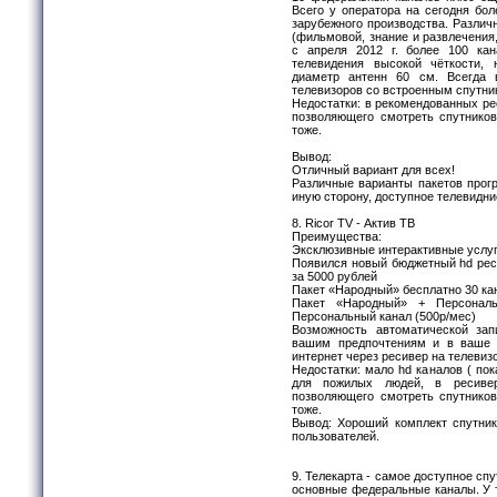
Всего у оператора на сегодня боле
зарубежного производства. Различн
(фильмовой, знание и развлечения,
с апреля 2012 г. более 100 ка
телевидения высокой чёткости, 
диаметр антенн 60 см. Всегда
телевизоров со встроенным спутн
Недостатки: в рекомендованных ре
позволяющего смотреть спутников
тоже.
Вывод:
Отличный вариант для всех!
Различные варианты пакетов прог
иную сторону, доступное телевидн
8. Ricor TV - Актив ТВ
Преимущества:
Эксклюзивные интерактивные услуг
Появился новый бюджетный hd реси
за 5000 рублей
Пакет «Народный» бесплатно 30 кан
Пакет «Народный» + Персональ
Персональный канал (500р/мес)
Возможность автоматической за
вашим предпочтениям и в ваше 
интернет через ресивер на телевиз
Недостатки: мало hd каналов ( пок
для пожилых людей, в ресивер
позволяющего смотреть спутников
тоже.
Вывод: Хороший комплект спутни
пользователей.
9. Телекарта - самое доступное спу
основные федеральные каналы. У те