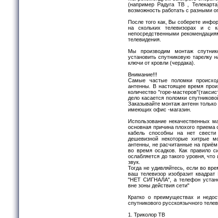
(например Радуга ТВ , Телекарт
возможность работать с разными о
После того как, Вы соберете инфо
на скольких телевизорах и с 
непосредственными рекомендациями
телевидения.
Мы производим монтаж спутник
установить спутниковую тарелку 
ключи от кровли (чердака).
Внимание!!!
Самые частые поломки происходя
антенны. В настоящее время прои
количество "горе-мастеров"(таксист
дело касается поломки спутниково
Заказывайте монтаж антенн тольк
имеющих офис -магазин.
Использование некачественных м
основная причина плохого приема 
кабель способны на нет свести 
дешевизной некоторые хитрые мо
антенны, не расчитанные на приём 
во время осадков. Как правило с
ослабляется до такого уровня, что
звук.
Тогда не удивляйтесь, если во вре
ваш телевизор изобразит квадрат
"НЕТ СИГНАЛА", а телефон устано
вне зоны действия сети"
Кратко о преимуществах и недос
спутникового русскоязычного телев
1. Триколор ТВ