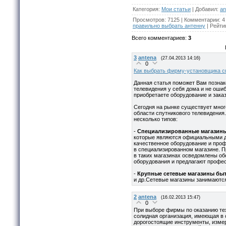
Категория
:
Мои статьи
|
Добавил
:
an
Просмотров
:
7125
|
Комментарии
:
4
правильно выбрать антенну
|
Рейти
Всего комментариев
:
3
3
antena
(27.04.2013 14:16)
0
Как выбрать фирму-установщика с
Данная статья поможет Вам познак
телевидения у себя дома и не оши
приобретаете оборудование и зака
Сегодня на рынке существует мног
области спутникового телевидения
несколько типов:
-
Специализированные магазины
которые являются официальными д
качественное оборудование и проф
в специализированном магазине. П
в таких магазинах осведомлены об
оборудования и предлагают профе
-
Крупные сетевые магазины бы
и др.Сетевые магазины занимаютс
2
antena
(16.02.2013 15:47)
0
При выборе фирмы по оказанию тех
солидная организация, имеющая в
дорогостоящие инструменты, измер