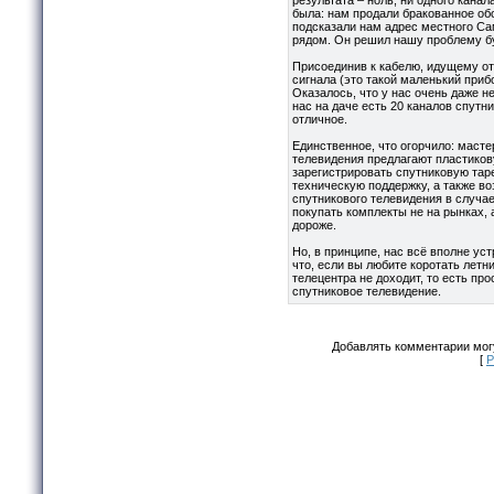
была: нам продали бракованное об
подсказали нам адрес местного Сам
рядом. Он решил нашу проблему бу
Присоединив к кабелю, идущему от
сигнала (это такой маленький приб
Оказалось, что у нас очень даже н
нас на даче есть 20 каналов спутн
отличное.
Единственное, что огорчило: масте
телевидения предлагают пластиков
зарегистрировать спутниковую таре
техническую поддержку, а также в
спутникового телевидения в случае
покупать комплекты не на рынках, 
дороже.
Но, в принципе, нас всё вполне уст
что, если вы любите коротать летни
телецентра не доходит, то есть пр
спутниковое телевидение.
Добавлять комментарии могу
[
Р