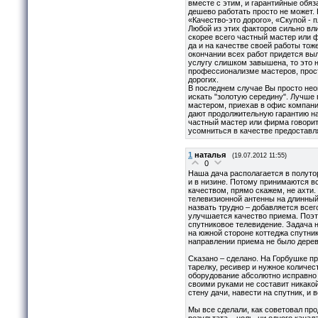
вместе с этим, и гарантийные обяз
дешево работать просто не может. 
«Качество-это дорого», «Скупой - п
Любой из этих факторов сильно вли
скорее всего частный мастер или 
да и на качестве своей работы тоже
окончании всех работ придется выл
услугу слишком завышена, то это н
профессионализме мастеров, прост
дорогих.
В последнем случае Вы просто не
искать "золотую середину". Лучше
мастером, приехав в офис компани
дают продолжительную гарантию на
частный мастер или фирма говорит,
усомниться в качестве предоставл
1
наталья
(19.07.2012 11:55)
0
Наша дача располагается в полутор
и в низине. Потому принимаются в
качеством, прямо скажем, не ахти.
телевизионной антенны на длинны
назвать трудно – добавляется всег
улучшается качество приема. Поэт
спутниковое телевидение. Задача н
на южной стороне коттеджа спутник
направлении приема не было дерев
Сказано – сделано. На Горбушке п
тарелку, ресивер и нужное количес
оборудование абсолютно исправно 
своими руками не составит никакой
стену дачи, навести на спутник, и 
Мы все сделали, как советовал прод
результата – ноль, ни одного кана