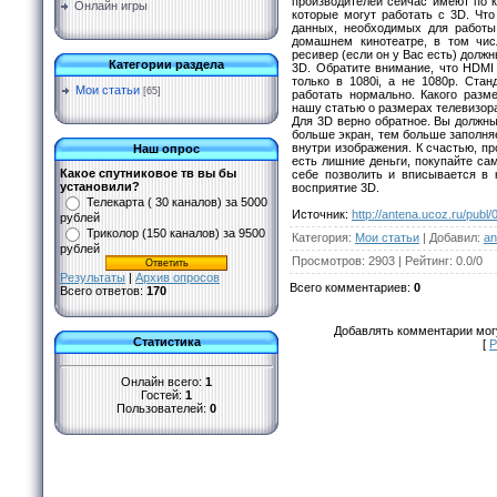
производителей сейчас имеют по к
Онлайн игры
которые могут работать с 3D. Что
данных, необходимых для работы
домашнем кинотеатре, в том чис
ресивер (если он у Вас есть) долж
Категории раздела
3D. Обратите внимание, что HDMI 
только в 1080i, а не 1080p. Ста
Мои статьи
[65]
работать нормально. Какого раз
нашу статью о размерах телевизора
Для 3D верно обратное. Вы должны
больше экран, тем больше заполняе
внутри изображения. К счастью, пр
Наш опрос
есть лишние деньги, покупайте са
Какое спутниковое тв вы бы
себе позволить и вписывается в 
установили?
восприятие 3D.
Телекарта ( 30 каналов) за 5000
Источник
:
http://antena.ucoz.ru/publ/
рублей
Триколор (150 каналов) за 9500
Категория
:
Мои статьи
|
Добавил
:
an
рублей
Просмотров
:
2903
|
Рейтинг
:
0.0
/
0
Результаты
|
Архив опросов
Всего комментариев
:
0
Всего ответов:
170
Добавлять комментарии могу
Статистика
[
Р
Онлайн всего:
1
Гостей:
1
Пользователей:
0