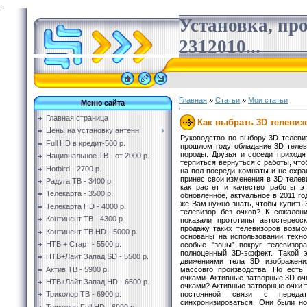
.
Установка, пр
2312010...
Главная
»
Статьи
»
Мои статьи
Меню сайта
Главная страница
Как выбрать 3D телевиз
Цены на установку антенн
Руководство по выбору 3D телеви
Full HD в кредит-500 р.
прошлом году обладание 3D теле
породы. Друзья и соседи приходя
Национальное ТВ - от 2000 р.
терпиться вернуться с работы, что
Hotbird - 2700 р.
на пол посреди комнаты и не охра
принес свои изменения в 3D телеви
Радуга ТВ - 3400 р.
как растет и качество работы э
Телекарта - 3500 р.
обновленное, актуальное в 2011 го
же Вам нужно знать, чтобы купить 
Телекарта HD - 4000 р.
телевизор без очков? К сожален
Континент ТВ - 4300 р.
показали прототипы автостереоск
продажу таких телевизоров возмож
Континент ТВ HD - 5000 р.
основаны на использовании техно
НТВ + Старт - 5500 р.
особые "зоны” вокруг телевизор
полноценный 3D-эффект. Такой 
НТВ+Лайт Запад SD - 5500 р.
движениями тела 3D изображени
массовго производства. Но есть
Актив ТВ - 5900 р.
очками. Активные затворные 3D оч
НТВ+Лайт Запад HD - 6500 р.
очками? Активные затворные очки т
постоянной связи с переда
Триколор ТВ - 6900 р.
синхронизироваться. Они были н
Триколор Full HD - 6999 р.