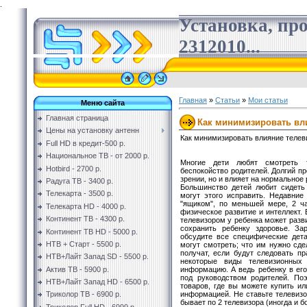
.
Установка, пр
2312010...
Главная
»
Статьи
»
Мои статьи
Меню сайта
Главная страница
Как минимизировать вл
Цены на установку антенн
Как минимизировать влияние телев
Full HD в кредит-500 р.
Национальное ТВ - от 2000 р.
Многие дети любят смотреть т
Hotbird - 2700 р.
беспокойство родителей. Долгий пр
зрении, но и влияет на нормальное 
Радуга ТВ - 3400 р.
Большинство детей любит сидеть
Телекарта - 3500 р.
могут этого исправить. Недавние
"ящиком", по меньшей мере, 2 ч
Телекарта HD - 4000 р.
физическое развитие и интеллект. 
Континент ТВ - 4300 р.
телевизором у ребенка может разв
сохранить ребенку здоровье. За
Континент ТВ HD - 5000 р.
обсудите все специфические дет
НТВ + Старт - 5500 р.
могут смотреть; что им нужно сде
получат, если будут следовать пр
НТВ+Лайт Запад SD - 5500 р.
некоторые виды телевизионных
информацию. А ведь ребенку в ег
Актив ТВ - 5900 р.
под руководством родителей. По
НТВ+Лайт Запад HD - 6500 р.
товаров, где вы можете купить ил
информацией. Не ставьте телевизо
Триколор ТВ - 6900 р.
бывает по 2 телевизора (иногда и б
Триколор Full HD - 6999 р.