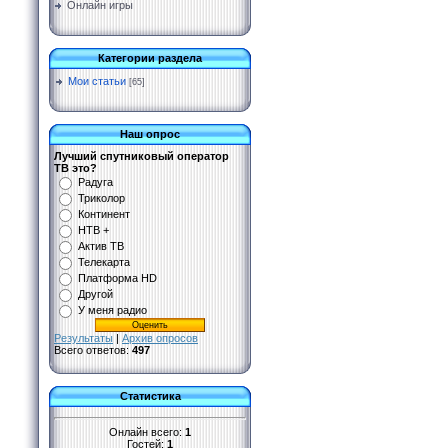
Онлайн игры
Категории раздела
Мои статьи
[65]
Наш опрос
Лучший спутниковый оператор
ТВ это?
Радуга
Триколор
Континент
НТВ +
Актив ТВ
Телекарта
Платформа HD
Другой
У меня радио
Результаты
|
Архив опросов
Всего ответов:
497
Статистика
Онлайн всего:
1
Гостей:
1