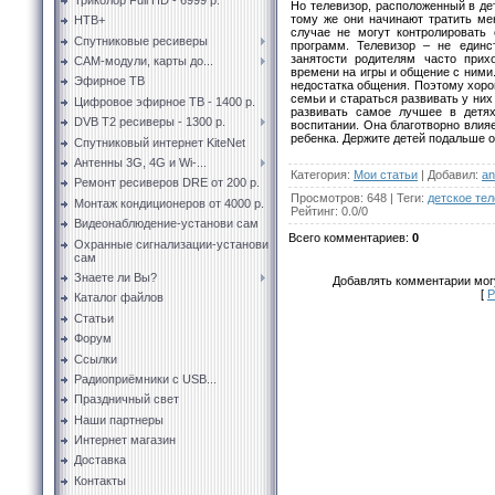
Но телевизор, расположенный в де
тому же они начинают тратить ме
НТВ+
случае не могут контролировать
Спутниковые ресиверы
программ. Телевизор – не единс
занятости родителям часто прих
CAM-модули, карты до...
времени на игры и общение с ними.
Эфирное ТВ
недостатка общения. Поэтому хор
семьи и стараться развивать у них
Цифровое эфирное ТВ - 1400 р.
развивать самое лучшее в детя
DVB T2 ресиверы - 1300 р.
воспитании. Она благотворно влияе
ребенка. Держите детей подальше о
Спутниковый интернет KiteNet
Антенны 3G, 4G и Wi-...
Категория
:
Мои статьи
|
Добавил
:
an
Ремонт ресиверов DRE от 200 р.
Просмотров
:
648
|
Теги
:
детское те
Монтаж кондиционеров от 4000 р.
Рейтинг
:
0.0
/
0
Видеонаблюдение-установи сам
Всего комментариев
:
0
Охранные сигнализации-установи
сам
Знаете ли Вы?
Добавлять комментарии могу
[
Р
Каталог файлов
Статьи
Форум
Ссылки
Радиоприёмники с USB...
Праздничный свет
Наши партнеры
Интернет магазин
Доставка
Контакты