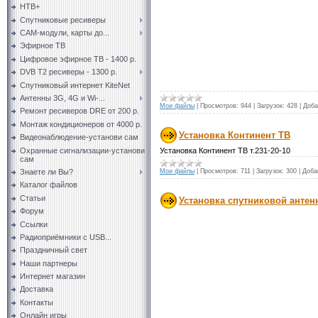
НТВ+
Спутниковые ресиверы
CAM-модули, карты до...
Эфирное ТВ
Цифровое эфирное ТВ - 1400 р.
DVB T2 ресиверы - 1300 р.
Спутниковый интернет KiteNet
Антенны 3G, 4G и Wi-...
Мои файлы
|
Просмотров:
944
|
Загрузок:
428
|
Доба
Ремонт ресиверов DRE от 200 р.
Монтаж кондиционеров от 4000 р.
Установка Континент ТВ
Видеонаблюдение-установи сам
Охранные сигнализации-установи
Установка Континент ТВ т.231-20-10
сам
Знаете ли Вы?
Мои файлы
|
Просмотров:
711
|
Загрузок:
300
|
Доба
Каталог файлов
Статьи
Установка спутниковой анте
Форум
Ссылки
Радиоприёмники с USB...
Праздничный свет
Наши партнеры
Интернет магазин
Доставка
Контакты
Онлайн игры