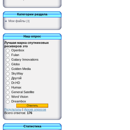
Категории раздела
Мои файлы
[3]
Наш опрос
Лучшая марка спутниковых
ресиверов это
Openbox
Fulan
Galaxy Innovations
Globo
Golden Media
SkyWay
Другой
Dr.HD
Humax
General Satellite
Word Vision
Dreambox
Результаты
|
Архив опросов
Всего ответов:
176
Статистика