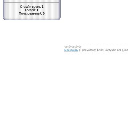
Онлайн всего:
1
Гостей:
1
Пользователей:
0
Мои файлы
|
Просмотров:
1230
|
Загрузок:
424
|
Доб