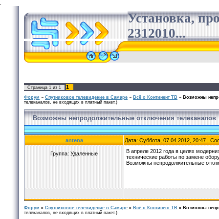
.
Установка, пр
2312010...
1
Страница
1
из
1
Форум
»
Спутниковое телевидение в Самаре
»
Всё о Континент ТВ
»
Возможны непр
телеканалов, не входящих в платный пакет.)
Возможны непродолжительные отключения телеканалов
antena
Дата: Суббота, 07.04.2012, 20:47 | С
В апреле 2012 года в целях модерн
Группа: Удаленные
технические работы по замене обор
Возможны непродолжительные отключ
Форум
»
Спутниковое телевидение в Самаре
»
Всё о Континент ТВ
»
Возможны непр
телеканалов, не входящих в платный пакет.)