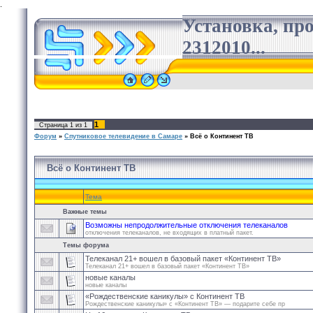
.
Установка, пр
2312010...
1
Страница
1
из
1
Форум
»
Спутниковое телевидение в Самаре
»
Всё о Континент ТВ
Всё о Континент ТВ
Тема
Важные темы
Возможны непродолжительные отключения телеканалов
отключения телеканалов, не входящих в платный пакет.
Темы форума
Телеканал 21+ вошел в базовый пакет «Континент ТВ»
Телеканал 21+ вошел в базовый пакет «Континент ТВ»
новые каналы
новые каналы
«Рождественские каникулы» с Континент ТВ
Рождественские каникулы» с «Континент ТВ» — подарите себе пр