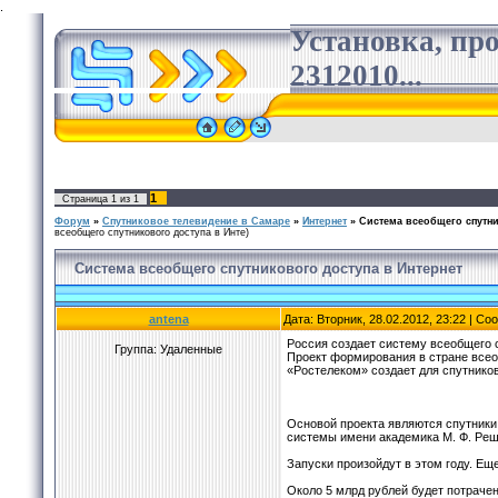
.
Установка, пр
2312010...
1
Страница
1
из
1
Форум
»
Спутниковое телевидение в Самаре
»
Интернет
»
Система всеобщего спутни
всеобщего спутникового доступа в Инте)
Система всеобщего спутникового доступа в Интернет
antena
Дата: Вторник, 28.02.2012, 23:22 | С
Россия создает систему всеобщего с
Группа: Удаленные
Проект формирования в стране все
«Ростелеком» создает для спутников
Основой проекта являются спутник
системы имени академика М. Ф. Реше
Запуски произойдут в этом году. Ещ
Около 5 млрд рублей будет потраче