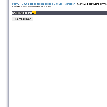
Форум
»
Спутниковое телевидение в Самаре
»
Интернет
»
Система всеобщего спутни
всеобщего спутникового доступа в Инте)
1
Страница
1
из
1