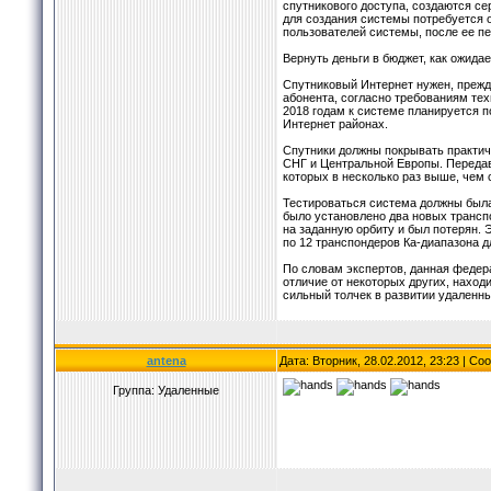
спутникового доступа, создаются се
для создания системы потребуется о
пользователей системы, после ее пе
Вернуть деньги в бюджет, как ожидает
Спутниковый Интернет нужен, прежд
абонента, согласно требованиям тех
2018 годам к системе планируется п
Интернет районах.
Спутники должны покрывать практич
СНГ и Центральной Европы. Передав
которых в несколько раз выше, чем
Тестироваться система должны была
было установлено два новых трансп
на заданную орбиту и был потерян. 
по 12 транспондеров Ка-диапазона д
По словам экспертов, данная федер
отличие от некоторых других, нахо
сильный толчек в развитии удаленны
antena
Дата: Вторник, 28.02.2012, 23:23 | С
Группа: Удаленные