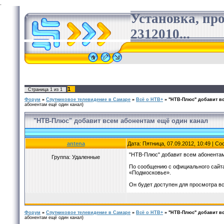
.
Установка, пр
2312010...
1
Страница
1
из
1
Форум
»
Спутниковое телевидение в Самаре
»
Всё о НТВ+
»
"НТВ-Плюс" добавит вс
абонентам ещё один канал)
"НТВ-Плюс" добавит всем абонентам ещё один канал
antena
Дата: Пятница, 07.09.2012, 10:49 | С
"НТВ-Плюс" добавит всем абонентам
Группа: Удаленные
По сообщению с официального сайта
«Подмосковье».
Он будет доступен для просмотра вс
Форум
»
Спутниковое телевидение в Самаре
»
Всё о НТВ+
»
"НТВ-Плюс" добавит вс
абонентам ещё один канал)