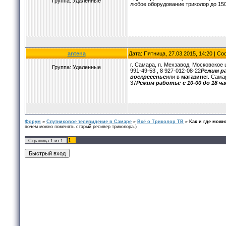
Группа: Удаленные
любое оборудование триколор до 150
antena
Дата: Пятница, 27.03.2015, 14:20 | С
г. Самара, п. Мехзавод, Московское 
Группа: Удаленные
991-49-53 , 8 927-012-08-22
Режим р
воскресенье
или в
магазине
г. Сама
37
Режим работы:
с 10-00 до 18 ч
Форум
»
Спутниковое телевидение в Самаре
»
Всё о Триколор ТВ
»
Как и где можн
почем можно поменять старый ресивер триколора.)
1
Страница
1
из
1