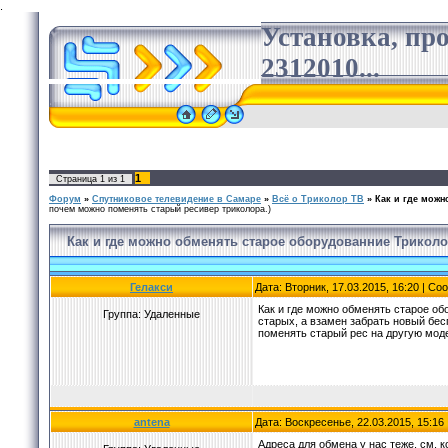
.
Установка, пр
2312010...
1
Страница
1
из
1
Форум
»
Спутниковое телевидение в Самаре
»
Всё о Триколор ТВ
»
Как и где можн
почем можно поменять старый ресивер триколора.)
Как и где можно обменять старое оборудованние Триколо
Гелакси
Дата: Вторник, 17.03.2015, 16:20 | С
Как и где можно обменять старое о
Группа: Удаленные
старых, а взамен забрать новый бе
поменять старый рес на другую моде
antena
Дата: Воскресенье, 22.03.2015, 15:1
Адреса для обмена у нас теже, см. 