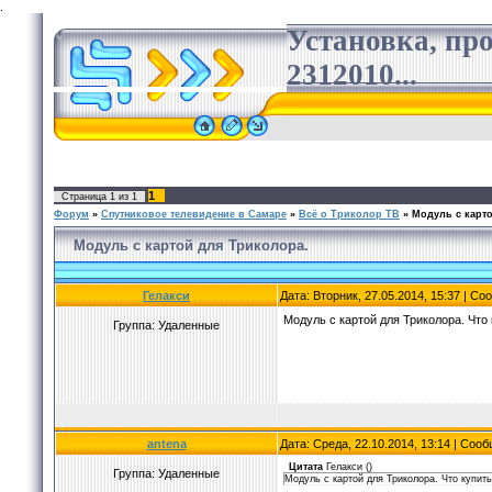
.
Установка, пр
2312010...
1
Страница
1
из
1
Форум
»
Спутниковое телевидение в Самаре
»
Всё о Триколор ТВ
»
Модуль с карт
Модуль с картой для Триколора.
Гелакси
Дата: Вторник, 27.05.2014, 15:37 | С
Модуль с картой для Триколора. Что
Группа: Удаленные
antena
Дата: Среда, 22.10.2014, 13:14 | Соо
Цитата
Гелакси
(
)
Группа: Удаленные
Модуль с картой для Триколора. Что купит