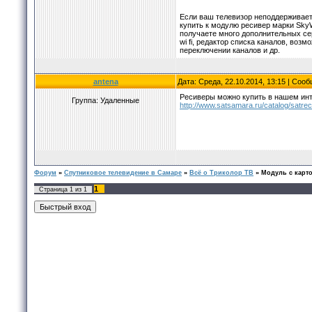
Если ваш телевизор неподдерживает
купить к модулю ресивер марки Sky
получаете много дополнительных сер
wi fi, редактор списка каналов, воз
переключении каналов и др.
antena
Дата: Среда, 22.10.2014, 13:15 | Соо
Ресиверы можно купить в нашем инт
Группа: Удаленные
http://www.satsamara.ru/catalog/satrec
Форум
»
Спутниковое телевидение в Самаре
»
Всё о Триколор ТВ
»
Модуль с карт
1
Страница
1
из
1