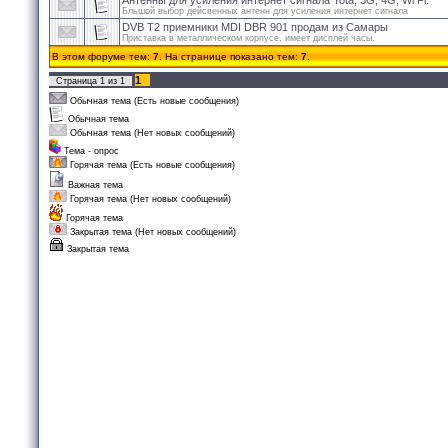
Антенны для усиления интернет сигнала Yota, 3G, 4G, Wi Fi.
Бльшой выбор дейсвенных антенн для усиления интернет сигнала
DVB T2 приемники MDI DBR 901 продам из Самары
Приставка в металлическом корпусе, имеет дисплей часы.
В этом форуме тем:
7
. На странице показано тем:
7
.
1
Страница
1
из
1
Обычная тема (Есть новые сообщения)
Обычная тема
Обычная тема (Нет новых сообщений)
Тема - опрос
Горячая тема (Есть новые сообщения)
Важная тема
Горячая тема (Нет новых сообщений)
Горячая тема
Закрытая тема (Нет новых сообщений)
Закрытая тема