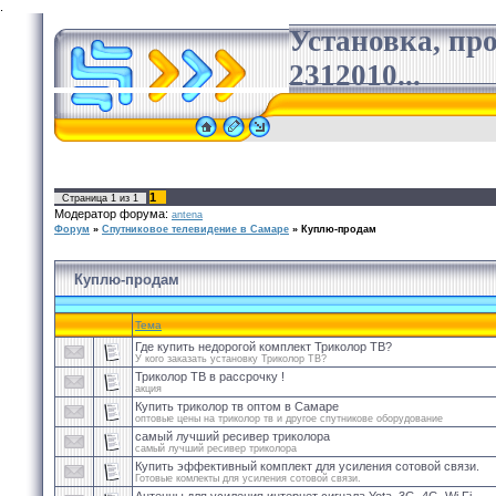
.
Установка, пр
2312010...
1
Страница
1
из
1
Модератор форума:
antena
Форум
»
Спутниковое телевидение в Самаре
»
Куплю-продам
Куплю-продам
Тема
Где купить недорогой комплект Триколор ТВ?
У кого заказать установку Триколор ТВ?
Триколор ТВ в рассрочку !
акция
Купить триколор тв оптом в Самаре
оптовые цены на триколор тв и другое спутникове оборудование
самый лучший ресивер триколора
самый лучший ресивер триколора
Купить эффективный комплект для усиления сотовой связи.
Готовые комлекты для усиления сотовой связи.