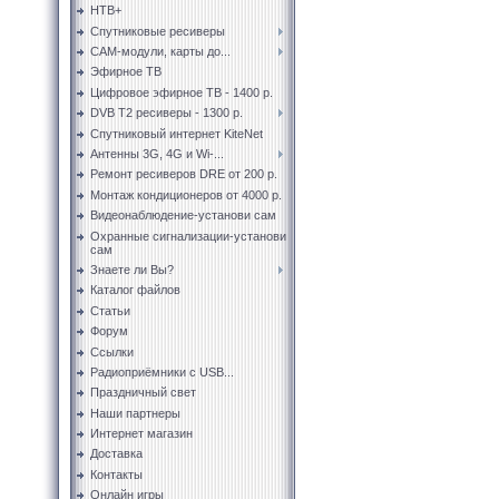
НТВ+
Спутниковые ресиверы
CAM-модули, карты до...
Эфирное ТВ
Цифровое эфирное ТВ - 1400 р.
DVB T2 ресиверы - 1300 р.
Спутниковый интернет KiteNet
Антенны 3G, 4G и Wi-...
Ремонт ресиверов DRE от 200 р.
Монтаж кондиционеров от 4000 р.
Видеонаблюдение-установи сам
Охранные сигнализации-установи
сам
Знаете ли Вы?
Каталог файлов
Статьи
Форум
Ссылки
Радиоприёмники с USB...
Праздничный свет
Наши партнеры
Интернет магазин
Доставка
Контакты
Онлайн игры