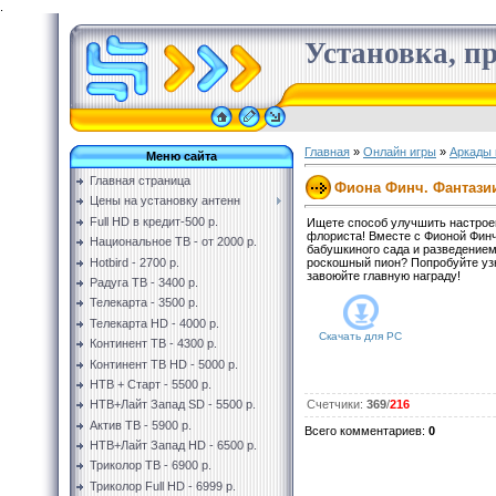
.
Установка, пр
Главная
»
Онлайн игры
»
Аркады 
Меню сайта
Главная страница
Фиона Финч. Фантази
Цены на установку антенн
Full HD в кредит-500 р.
Ищете способ улучшить настрое
флориста! Вместе с Фионой Финч
Национальное ТВ - от 2000 р.
бабушкиного сада и разведением 
Hotbird - 2700 р.
роскошный пион? Попробуйте узн
завоюйте главную награду!
Радуга ТВ - 3400 р.
Телекарта - 3500 р.
Телекарта HD - 4000 р.
Скачать для
PC
Континент ТВ - 4300 р.
Континент ТВ HD - 5000 р.
НТВ + Старт - 5500 р.
НТВ+Лайт Запад SD - 5500 р.
Счетчики
:
369
/
216
Актив ТВ - 5900 р.
Всего комментариев
:
0
НТВ+Лайт Запад HD - 6500 р.
Триколор ТВ - 6900 р.
Триколор Full HD - 6999 р.