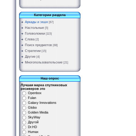
Категории раздела
Аркады и экшн
[67]
Настольные
[5]
Головоломки
[115]
Слова
[2]
Поиск предметов
[68]
Стратегии
[15]
Другие
[4]
Многопользовательские
[21]
Наш опрос
Лучшая марка спутниковых
ресиверов это
Openbox
Fulan
Galaxy Innovations
Globo
Golden Media
SkyWay
Другой
Dr.HD
Humax