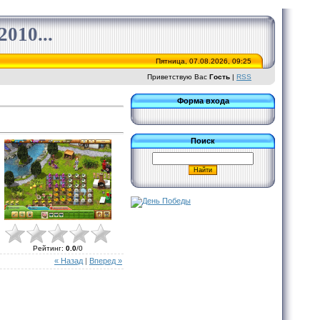
010...
Пятница, 07.08.2026, 09:25
Приветствую Вас
Гость
|
RSS
Форма входа
Поиск
Рейтинг
:
0.0
/
0
« Назад
|
Вперед »