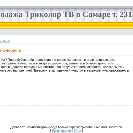
одажа Триколор ТВ в Самаре т. 2312
и экшн
и флориста
ние? Попробуйте себя в совершенно новом качестве - в роли начинающего
 вы примете участие в конкурсе флористов, займетесь благоустройством
новых, доселе невиданных цветов. Что получится, если скрестить колокольчик и
ать это на практике! Превратите запущенный участок в великолепную оранжерею и
Добавлять комментарии могут только зарегистрированные пользователи.
[
Регистрация
|
Вход
]