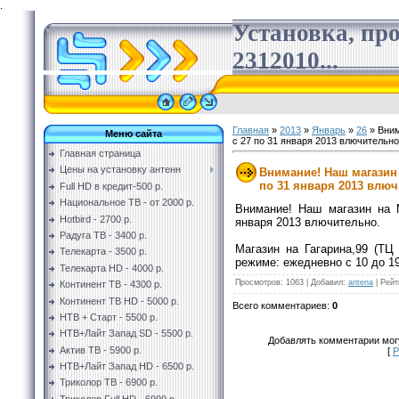
.
Установка, пр
2312010...
Главная
»
2013
»
Январь
»
26
» Вним
Меню сайта
с 27 по 31 января 2013 влючительно
Главная страница
Цены на установку антенн
Внимание! Наш магазин 
по 31 января 2013 влюч
Full HD в кредит-500 р.
Национальное ТВ - от 2000 р.
Внимание! Наш магазин на 
Hotbird - 2700 р.
января 2013 влючительно.
Радуга ТВ - 3400 р.
Магазин на Гагарина,99 (ТЦ
Телекарта - 3500 р.
режиме:
ежедневно с 10 до 19
Телекарта HD - 4000 р.
Просмотров
:
1063
|
Добавил
:
antena
|
Рейт
Континент ТВ - 4300 р.
Континент ТВ HD - 5000 р.
Всего комментариев
:
0
НТВ + Старт - 5500 р.
НТВ+Лайт Запад SD - 5500 р.
Добавлять комментарии могу
Актив ТВ - 5900 р.
[
Р
НТВ+Лайт Запад HD - 6500 р.
Триколор ТВ - 6900 р.
Триколор Full HD - 6999 р.