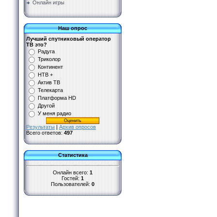
Онлайн игры
Наш опрос
Лучший спутниковый оператор
ТВ это?
Радуга
Триколор
Континент
НТВ +
Актив ТВ
Телекарта
Платформа HD
Другой
У меня радио
Результаты
|
Архив опросов
Всего ответов:
497
Статистика
Онлайн всего:
1
Гостей:
1
Пользователей:
0