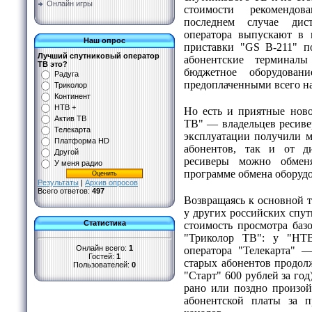
Онлайн игры
стоимости рекомендов
последнем случае дис
оператора выпускают в 
Наш опрос
приставки "GS B-211" п
Лучший спутниковый оператор
абонентские терминалы
ТВ это?
бюджетное оборудовани
Радуга
предоплаченными всего на
Триколор
Континент
НТВ +
Но есть и приятные ново
Актив ТВ
ТВ" — владельцев ресивер
Телекарта
эксплуатации получили м
Платформа HD
абонентов, так и от д
Другой
ресиверы можно обмен
У меня радио
программе обмена оборудо
Результаты
|
Архив опросов
Всего ответов:
497
Возвращаясь к основной т
у других российских спу
Статистика
стоимость просмотра баз
"Триколор ТВ": у "НТ
Онлайн всего:
1
оператора "Телекарта" 
Гостей:
1
старых абонентов продол
Пользователей:
0
"Старт" 600 рублей за год
рано или поздно произой
абонентской платы за п