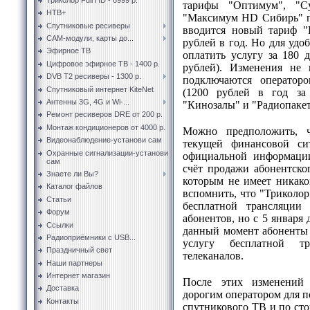
тарифы "Оптимум", "
НТВ+
"Максимум HD Сибирь" пр
Спутниковые ресиверы
вводится новый тариф "
CAM-модули, карты до...
рублей в год. Но для удо
Эфирное ТВ
оплатить услугу за 180 д
Цифровое эфирное ТВ - 1400 р.
рублей). Изменения не 
DVB T2 ресиверы - 1300 р.
подключаются операто
Спутниковый интернет KiteNet
(1200 рублей в год за
Антенны 3G, 4G и Wi-...
"Кинозалы" и "Радиопакет
Ремонт ресиверов DRE от 200 р.
Монтаж кондиционеров от 4000 р.
Можно предположить, ч
Видеонаблюдение-установи сам
текущей финансовой си
Охранные сигнализации-установи
официальной информации
сам
счёт продажи абонентско
Знаете ли Вы?
которым не имеет никако
Каталог файлов
вспомнить, что "Триколор
Статьи
бесплатной трансляции 
Форум
абонентов, но с 5 января
Ссылки
данный момент абоненты
Радиоприёмники с USB...
услугу бесплатной т
Праздничный свет
телеканалов.
Наши партнеры
Интернет магазин
После этих изменений
Доставка
дорогим оператором для п
Контакты
спутникового ТВ и по сто