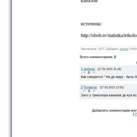
каналов
источник:
http://obob.tv/statistka/trik
Просмотров
:
1077
|
Добавил
:
antena
|
Рейт
Всего комментариев
:
2
1
antena
(17.01.2015 11:24)
0
Как говорится " Не до жиру - быть 
2
Гелакси
(17.03.2015 13:53)
0
Зато у триколора каналов до куя вся
Добавлять комментарии могу
[
Р