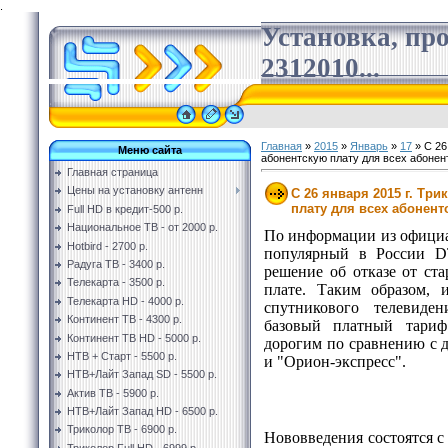
.
Установка, пр
2312010...
Главная
»
2015
»
Январь
»
17
» С 26
Меню сайта
абонентскую плату для всех абонен
Главная страница
Цены на установку антенн
С 26 января 2015 г. Тр
плату для всех абонент
Full HD в кредит-500 р.
Национальное ТВ - от 2000 р.
По информации из офици
Hotbird - 2700 р.
популярный в России D
Радуга ТВ - 3400 р.
решение об отказе от ст
Телекарта - 3500 р.
плате. Таким образом, 
Телекарта HD - 4000 р.
спутникового телевиден
Континент ТВ - 4300 р.
базовый платный тариф
Континент ТВ HD - 5000 р.
дорогим по сравнению с
НТВ + Старт - 5500 р.
и "Орион-экспресс".
НТВ+Лайт Запад SD - 5500 р.
Актив ТВ - 5900 р.
НТВ+Лайт Запад HD - 6500 р.
Триколор ТВ - 6900 р.
Нововведения состоятся с 
Триколор Full HD - 6999 р.