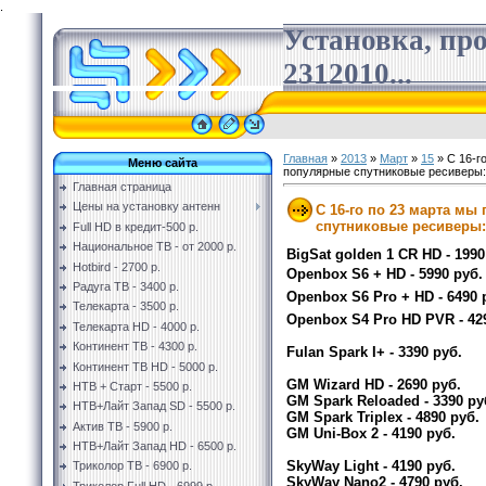
.
Установка, пр
2312010...
Главная
»
2013
»
Март
»
15
» С 16-г
Меню сайта
популярные спутниковые ресиверы:
Главная страница
Цены на установку антенн
С 16-го по 23 марта м
спутниковые ресиверы:
Full HD в кредит-500 р.
Национальное ТВ - от 2000 р.
BigSat golden 1 CR HD - 1990
Hotbird - 2700 р.
Openbox S6 + HD - 5990 руб.
Радуга ТВ - 3400 р.
Openbox S6 Pro + HD - 6490 
Телекарта - 3500 р.
Openbox S4 Pro HD PVR - 42
Телекарта HD - 4000 р.
Континент ТВ - 4300 р.
Fulan Spark I+ - 3390 руб.
Континент ТВ HD - 5000 р.
GM Wizard HD - 2690 руб.
НТВ + Старт - 5500 р.
GM Spark Reloaded - 3390 р
НТВ+Лайт Запад SD - 5500 р.
GM Spark Triplex - 4890 руб
Актив ТВ - 5900 р.
GM Uni-Box 2 - 4190 руб.
НТВ+Лайт Запад HD - 6500 р.
SkyWay Light - 4190 руб.
Триколор ТВ - 6900 р.
SkyWay Nano2 - 4790 руб.
Триколор Full HD - 6999 р.