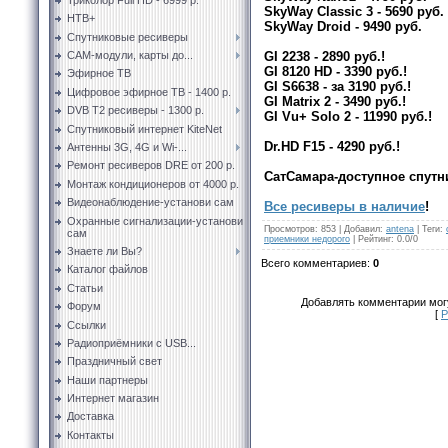
SkyWay Classic 3 - 5690 руб.
НТВ+
SkyWay Droid - 9490 руб.
Спутниковые ресиверы
GI 2238 - 2890 руб.!
CAM-модули, карты до...
GI 8120 HD - 3390 руб.!
Эфирное ТВ
GI S6638 - за 3190 руб.!
Цифровое эфирное ТВ - 1400 р.
GI Matrix 2 - 3490 руб.!
DVB T2 ресиверы - 1300 р.
GI Vu+ Solo 2 - 11990 руб.!
Спутниковый интернет KiteNet
Dr.HD F15 - 4290 руб.!
Антенны 3G, 4G и Wi-...
Ремонт ресиверов DRE от 200 р.
СатСамара-доступное спутн
Монтаж кондиционеров от 4000 р.
Видеонаблюдение-установи сам
Все ресиверы в наличие
!
Охранные сигнализации-установи
Просмотров
:
853
|
Добавил
:
antena
|
Теги
:
сам
приемники недорого
|
Рейтинг
:
0.0
/
0
Знаете ли Вы?
Всего комментариев
:
0
Каталог файлов
Статьи
Добавлять комментарии могу
Форум
[
Р
Ссылки
Радиоприёмники с USB...
Праздничный свет
Наши партнеры
Интернет магазин
Доставка
Контакты