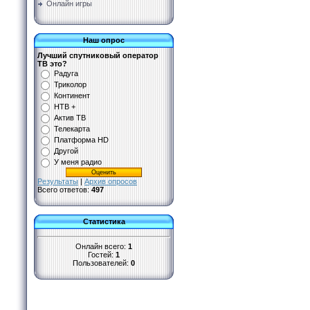
Онлайн игры
Наш опрос
Лучший спутниковый оператор
ТВ это?
Радуга
Триколор
Континент
НТВ +
Актив ТВ
Телекарта
Платформа HD
Другой
У меня радио
Результаты
|
Архив опросов
Всего ответов:
497
Статистика
Онлайн всего:
1
Гостей:
1
Пользователей:
0