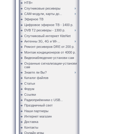
НТВ+
Спутниковые ресиверы
CAM-модули, карты до...
Эфирное ТВ
Цифровое эфирное ТВ - 1400 р.
DVB T2 ресиверы - 1300 р.
Спутниковый интернет KiteNet
Антенны 3G, 4G и Wi-...
Ремонт ресиверов DRE от 200 р.
Монтаж кондиционеров от 4000 р.
Видеонаблюдение-установи сам
Охранные сигнализации-установи
сам
Знаете ли Вы?
Каталог файлов
Статьи
Форум
Ссылки
Радиоприёмники с USB...
Праздничный свет
Наши партнеры
Интернет магазин
Доставка
Контакты
Онлайн игры