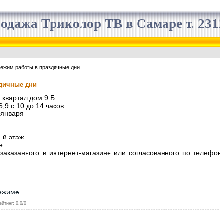
одажа Триколор ТВ в Самаре т. 2312
ежим работы в праздичные дни
дичные дни
й квартал дом 9 Б
6,9 с 10 до 14 часов
0 января
2-й этаж
е.
заказанного в интернет-магазине или согласованного по телефон
ежиме.
ейтинг
:
0.0
/
0