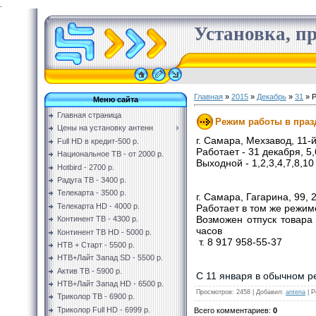
.
Установка, пр
Главная
»
2015
»
Декабрь
»
31
» Р
Меню сайта
Главная страница
Режим работы в праз
Цены на установку антенн
г. Самара, Мехзавод, 11-
Full HD в кредит-500 р.
Работает - 31 декабря, 5,
Национальное ТВ - от 2000 р.
Выходной - 1,2,3,4,7,8,1
Hotbird - 2700 р.
Радуга ТВ - 3400 р.
Телекарта - 3500 р.
г. Самара, Гагарина, 99, 
Телекарта HD - 4000 р.
Работает в том же режим
Возможен отпуск товара 
Континент ТВ - 4300 р.
часов
Континент ТВ HD - 5000 р.
т. 8 917 958-55-37
НТВ + Старт - 5500 р.
НТВ+Лайт Запад SD - 5500 р.
Актив ТВ - 5900 р.
С 11 января в обычном р
НТВ+Лайт Запад HD - 6500 р.
Просмотров
:
2458
|
Добавил
:
antena
|
Р
Триколор ТВ - 6900 р.
Триколор Full HD - 6999 р.
Всего комментариев
:
0