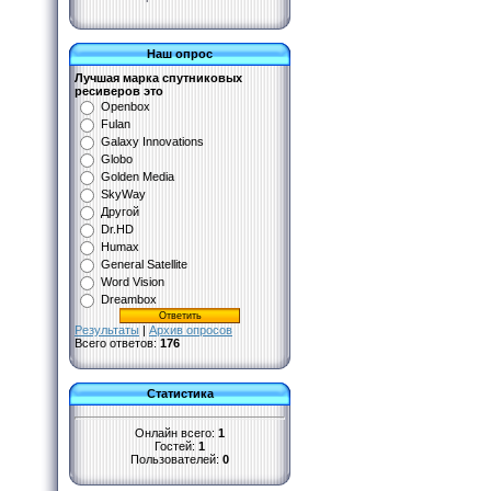
Наш опрос
Лучшая марка спутниковых
ресиверов это
Openbox
Fulan
Galaxy Innovations
Globo
Golden Media
SkyWay
Другой
Dr.HD
Humax
General Satellite
Word Vision
Dreambox
Результаты
|
Архив опросов
Всего ответов:
176
Статистика
Онлайн всего:
1
Гостей:
1
Пользователей:
0