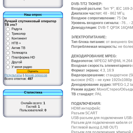
DVB-T/T2 ТЮНЕР:
Входной разъем:
Тип “F”, IEC 169-2
Диапазон частот:
48 - 862 МГц
Наш опрос
Входное сопротивление:
75 Ом
Лучший спутниковый оператор
Уровень входного сигнала:
-76... -
ТВ это?
Демодуляция:
DVB-T: QPSK 16QAM
Радуга
Триколор
ЭЛЕКТРОПИТАНИЕ:
Континент
Тип блока питания:
от внешнего бло
НТВ +
Потребляемая мощность:
не более
Актив ТВ
Телекарта
ДЕКОДИРОВАНИЕ MPEG:
Платформа HD
Видеопоток:
MPEG2 MP@ML H.264 A
Другой
Входная скорость элементарного 
У меня радио
Формат экрана:
4:3, 16:9
Видеоразрешение:
cтандартное (SD
Результаты
|
Архив опросов
Всего ответов:
497
высокое (HD) – не хуже 1920x1080p
Декодирование аудио:
MPEG-1,2 la
Режим аудио:
Моно/Стерео/Объеди
Статистика
ТВ стандарт:
PAL
Онлайн всего:
1
ПОДКЛЮЧЕНИЯ:
Гостей:
1
HDMI интерфейс
Пользователей:
0
Разъем SCART
USB-разъем для подключения USB
Разъем для подключения кабеля от 
Петлевой выход (LNB OUT)
Разъем для подключения эфирной а