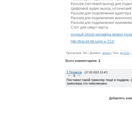
Разъем (петлевой выход) для подк
Цифровой аудио выход, оптический 
Разъем для подключения адаптера
Разъем для подключения выносного
Разъем для подключения приемника 
Слот для смарт-карты
полный обзор ресивера можно посм
http://tranzit-ltd.ru/gs-e-212/
Просмотров
:
841
|
Добавил
:
antena
|
Теги
:
gs-e212
,
Всего комментариев
:
1
1
Гелакси
(17.03.2015 13:47)
0
Поставил такой триколор тещё в подарок, 
триколора это невозможно.
Добавлять ком