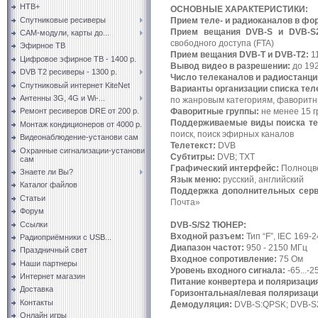
НТВ+
ОСНОВНЫЕ ХАРАКТЕРИСТИКИ:
Спутниковые ресиверы
Прием теле- и радиоканалов в фо
Прием вещания DVB-S и DVB-S
CAM-модули, карты до...
свободного доступа (FTA)
Эфирное ТВ
Прием вещания DVB-T и DVB-T2:
11
Цифровое эфирное ТВ - 1400 р.
Вывод видео в разрешении:
до 19
DVB T2 ресиверы - 1300 р.
Число телеканалов и радиостанци
Спутниковый интернет KiteNet
Варианты организации списка тел
Антенны 3G, 4G и Wi-...
по жанровым категориям, фаворитн
Фаворитные группы:
не менее 15 г
Ремонт ресиверов DRE от 200 р.
Поддерживаемые виды поиска те
Монтаж кондиционеров от 4000 р.
поиск, поиск эфирных каналов
Видеонаблюдение-установи сам
Телетекст:
DVB
Охранные сигнализации-установи
Субтитры:
DVB; TXT
сам
Графический интерфейс:
Полноцве
Знаете ли Вы?
Язык меню:
русский, английский
Каталог файлов
Поддержка дополнительных серв
Статьи
Почта»
Форум
Ссылки
DVB-S/S2 ТЮНЕР:
Входной разъем:
Тип “F”, IEC 169-2
Радиоприёмники с USB...
Диапазон частот:
950 - 2150 МГц
Праздничный свет
Входное сопротивление:
75 Ом
Наши партнеры
Уровень входного сигнала:
-65...-
Интернет магазин
Питание конвертера и поляризаци
Доставка
Горизонтальная/левая поляризаци
Контакты
Демодуляция:
DVB-S:QPSK; DVB-S2
Онлайн игры