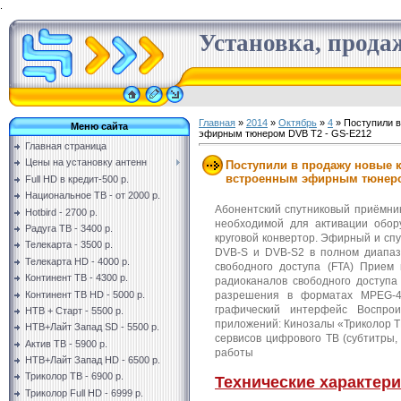
.
Установка, продаж
Главная
»
2014
»
Октябрь
»
4
» Поступили в
Меню сайта
эфирным тюнером DVB T2 - GS-E212
Главная страница
Цены на установку антенн
Поступили в продажу новые 
встроенным эфирным тюнеро
Full HD в кредит-500 р.
Национальное ТВ - от 2000 р.
Абонентский спутниковый приёмник
Hotbird - 2700 р.
необходимой для активации обор
Радуга ТВ - 3400 р.
круговой конвертор. Эфирный и сп
Телекарта - 3500 р.
DVB-S и DVB-S2 в полном диапаз
Телекарта HD - 4000 р.
свободного доступа (FTA) Прие
Континент ТВ - 4300 р.
радиоканалов свободного доступа
Континент ТВ HD - 5000 р.
разрешения в форматах MPEG-4
графический интерфейс Воспро
НТВ + Старт - 5500 р.
приложений: Кинозалы «Триколор Т
НТВ+Лайт Запад SD - 5500 р.
сервисов цифрового ТВ (субтитры,
Актив ТВ - 5900 р.
работы
НТВ+Лайт Запад HD - 6500 р.
Триколор ТВ - 6900 р.
Технические характер
Триколор Full HD - 6999 р.