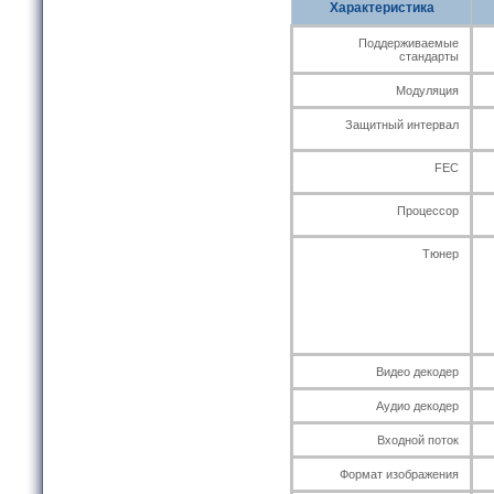
Характеристика
Поддерживаемые
стандарты
Модуляция
Защитный интервал
FEC
Процессор
Тюнер
Видео декодер
Аудио декодер
Входной поток
Формат изображения