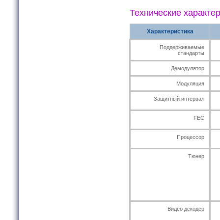
Технические характе
Характеристика
Поддерживаемые
стандарты
Демодулятор
Модуляция
Защитный интервал
FEC
Процессор
Тюнер
Видео декодер