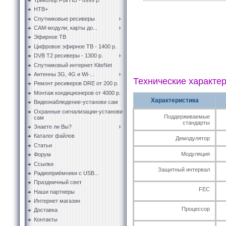
НТВ+
Спутниковые ресиверы
CAM-модули, карты до...
Эфирное ТВ
Цифровое эфирное ТВ - 1400 р.
DVB T2 ресиверы - 1300 р.
Спутниковый интернет KiteNet
Антенны 3G, 4G и Wi-...
Технические характе
Ремонт ресиверов DRE от 200 р.
Монтаж кондиционеров от 4000 р.
Характеристика
Видеонаблюдение-установи сам
Охранные сигнализации-установи
Поддерживаемые
сам
стандарты
Знаете ли Вы?
Каталог файлов
Демодулятор
Статьи
Модуляция
Форум
Ссылки
Защитный интервал
Радиоприёмники с USB...
Праздничный свет
FEC
Наши партнеры
Интернет магазин
Процессор
Доставка
Контакты