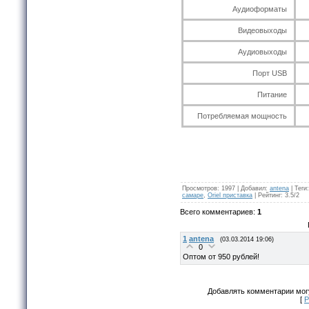
Аудиоформаты
Видеовыходы
Аудиовыходы
Порт USB
Питание
Потребляемая мощность
Просмотров
:
1997
|
Добавил
:
antena
|
Теги
:
самаре
,
Oriel приставка
|
Рейтинг
:
3.5
/
2
Всего комментариев
:
1
1
antena
(03.03.2014 19:06)
0
Оптом от 950 рублей!
Добавлять комментарии могу
[
Р