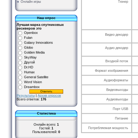
Тюнер
Онлайн игры
Наш опрос
Лучшая марка спутниковых
ресиверов это
Openbox
Видео декодер
Fulan
Galaxy Innovations
Globo
Аудио декодер
Golden Media
SkyWay
Входной поток
Другой
Dr.HD
Формат изображения
Humax
General Satellite
Аудиоформаты
Word Vision
Dreambox
Видеовыходы
Результаты
|
Архив опросов
Аудиовыходы
Всего ответов:
176
Порт USB
Статистика
Питание
Онлайн всего:
1
Потребляемая мощность
Гостей:
1
Пользователей:
0