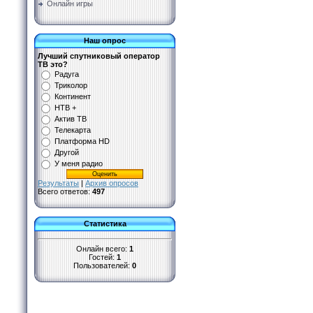
Онлайн игры
Наш опрос
Лучший спутниковый оператор
ТВ это?
Радуга
Триколор
Континент
НТВ +
Актив ТВ
Телекарта
Платформа HD
Другой
У меня радио
Результаты
|
Архив опросов
Всего ответов:
497
Статистика
Онлайн всего:
1
Гостей:
1
Пользователей:
0