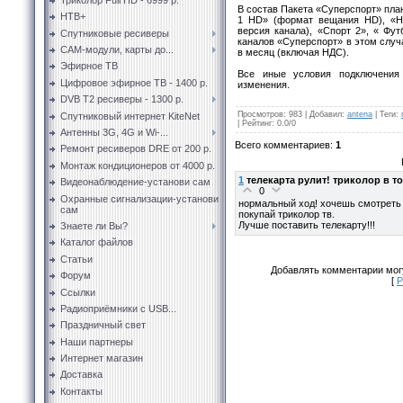
В состав Пакета «Суперспорт» пла
НТВ+
1 HD» (формат вещания HD), «H
версия канала), «Спорт 2», « Фут
Спутниковые ресиверы
каналов «Суперспорт» в этом случа
CAM-модули, карты до...
в месяц (включая НДС).
Эфирное ТВ
Все иные условия подключения
Цифровое эфирное ТВ - 1400 р.
изменения.
DVB T2 ресиверы - 1300 р.
Просмотров
:
983
|
Добавил
:
antena
|
Теги
:
Спутниковый интернет KiteNet
|
Рейтинг
:
0.0
/
0
Антенны 3G, 4G и Wi-...
Всего комментариев
:
1
Ремонт ресиверов DRE от 200 р.
Монтаж кондиционеров от 4000 р.
1
телекарта рулит! триколор в то
Видеонаблюдение-установи сам
0
Охранные сигнализации-установи
нормальный ход! хочешь смотреть 
сам
покупай триколор тв.
Лучше поставить телекарту!!!
Знаете ли Вы?
Каталог файлов
Статьи
Добавлять комментарии могу
Форум
[
Р
Ссылки
Радиоприёмники с USB...
Праздничный свет
Наши партнеры
Интернет магазин
Доставка
Контакты