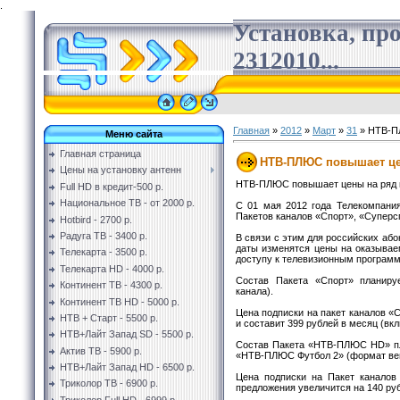
.
Установка, пр
2312010...
Главная
»
2012
»
Март
»
31
» НТВ-ПЛ
Меню сайта
Главная страница
НТВ-ПЛЮС повышает цен
Цены на установку антенн
НТВ-ПЛЮС повышает цены на ряд 
Full HD в кредит-500 р.
Национальное ТВ - от 2000 р.
С 01 мая 2012 года Телекомпани
Пакетов каналов «Спорт», «Супер
Hotbird - 2700 р.
Радуга ТВ - 3400 р.
В связи с этим для российских або
даты изменятся цены на оказывае
Телекарта - 3500 р.
доступу к телевизионным программ
Телекарта HD - 4000 р.
Состав Пакета «Спорт» планиру
Континент ТВ - 4300 р.
канала).
Континент ТВ HD - 5000 р.
Цена подписки на пакет каналов «С
НТВ + Старт - 5500 р.
и составит 399 рублей в месяц (вк
НТВ+Лайт Запад SD - 5500 р.
Состав Пакета «НТВ-ПЛЮС HD» пл
Актив ТВ - 5900 р.
«НТВ-ПЛЮС Футбол 2» (формат вещ
НТВ+Лайт Запад HD - 6500 р.
Цена подписки на Пакет канало
Триколор ТВ - 6900 р.
предложения увеличится на 140 руб
Триколор Full HD - 6999 р.