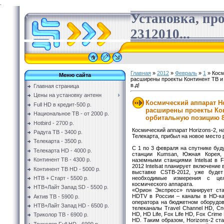
.
Установка, пр
2312010...
Главная
»
2012
»
Февраль
»
1
» Косм
Меню сайта
расширены проекты Континент ТВ и 
в.д!
Главная страница
Цены на установку антенн
Космический аппарат Ho
Full HD в кредит-500 р.
расширены проекты Кон
Национальное ТВ - от 2000 р.
орбитальную позицию 85
Hotbird - 2700 р.
Космический аппарат Horizons-2, н
Радуга ТВ - 3400 р.
Телекарта, прибыл на новое место р
Телекарта - 3500 р.
С 1 по 3 февраля на спутнике буд
Телекарта HD - 4000 р.
станции Kumsan, Южная Корея,
Континент ТВ - 4300 р.
наземными станциями Intelsat в F
2012 Intelsat планирует включение 
Континент ТВ HD - 5000 р.
выставке CSTB-2012, уже будет
необходимые измерения с цел
НТВ + Старт - 5500 р.
космического аппарата.
НТВ+Лайт Запад SD - 5500 р.
«Орион Экспресс» планирует ст
HDTV в России – каналы в HD-ка
Актив ТВ - 5900 р.
оператора на бюджетном оборудов
НТВ+Лайт Запад HD - 6500 р.
телеканалы Travel Channel HD, Сп
HD, HD Life, Fox Life HD, Fox Crime
Триколор ТВ - 6900 р.
HD. Таким образом, Horizons-2 ст
Триколор Full HD - 6999 р.