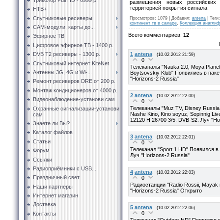
размещения новых российских
территорией покрытия сигнала.
НТВ+
Спутниковые ресиверы
Просмотров
:
1079
|
Добавил
:
antena
|
Теги
:
континент тв в самаре
,
Коллекция анагли
CAM-модули, карты до...
Всего комментариев
:
12
Эфирное ТВ
Цифровое эфирное ТВ - 1400 р.
1
antena
DVB T2 ресиверы - 1300 р.
(10.02.2012 21:59)
0
Спутниковый интернет KiteNet
Телеканалы "Nauka 2.0, Moya Planet
Антенны 3G, 4G и Wi-...
Boytsovskiy Klub" Появились в паке
"Horizons-2 Russia"
Ремонт ресиверов DRE от 200 р.
Монтаж кондиционеров от 4000 р.
2
antena
(10.02.2012 22:00)
Видеонаблюдение-установи сам
0
Телеканалы "Muz TV, Disney Russia
Охранные сигнализации-установи
Nashe Kino, Kino soyuz, Sopinnig Li
сам
12120 H 26700 3/5. DVB-S2. Луч "Ho
Знаете ли Вы?
Каталог файлов
3
antena
(10.02.2012 22:01)
Статьи
0
Телеканал "Sport 1 HD" Появился в 
Форум
Луч "Horizons-2 Russia"
Ссылки
Радиоприёмники с USB...
4
antena
(10.02.2012 22:03)
Праздничный свет
0
Радиостанции "Radio Rossii, Mayak 
Наши партнеры
"Horizons-2 Russia" Открыто
Интернет магазин
Доставка
5
antena
(10.02.2012 22:06)
0
Контакты
Телеканал "Outdoor HD" Появился в 