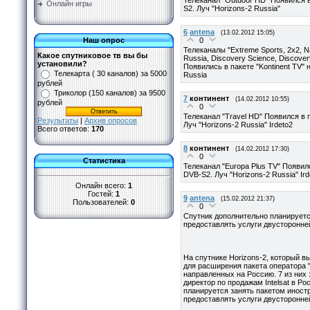
Онлайн игры
S2. Луч "Horizons-2 Russia"
6
antena
(13.02.2012 15:05)
0
Наш опрос
Телеканалы "Extreme Sports, 2x2, Na
Какое спутниковое тв вы бы
Russia, Discovery Science, Discover
установили?
Появились в пакете "Kontinent TV" 
Телекарта ( 30 каналов) за 5000
Russia
рублей
Триколор (150 каналов) за 9500
7
континент
(14.02.2012 10:55)
рублей
0
Телеканал "Travel HD" Появился в п
Результаты
|
Архив опросов
Луч "Horizons-2 Russia" Irdeto2
Всего ответов:
170
8
континент
(14.02.2012 17:30)
0
Статистика
Телеканал "Europa Plus TV" Появилс
DVB-S2. Луч "Horizons-2 Russia" Ird
Онлайн всего:
1
Гостей:
1
9
antena
(15.02.2012 21:37)
Пользователей:
0
0
Спутник дополнительно планируетс
предоставлять услуги двусторонней
На спутнике Horizons-2, который в
для расширения пакета оператора "
направленных на Россию. 7 из них
директор по продажам Intelsat в Р
планируется занять пакетом иност
предоставлять услуги двусторонней