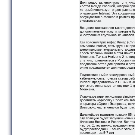
Для предоставления услуг спутник
частот между Россией, которой пр
который использует рядом располо
оператором Intelsat. Эта координа
обсуждается в Женеве в рамках п
электросвязи.
Вещание телеканалов такого допол
дополнительные услуги, которые б
иностранных спутниковых каналов.
Как пояснил Кристофер Кинар (Chri
компании Intelsat, пять крупных пр
американские телеканалы стандарт
своем желании войти в этот пакет.
Мюнхене. Так как Horizons 2 не ви
спутник, приниматься в России и п
предназначается для приема и рет
он не предназначен для непосредс
Подготовленный и закодированный 
кабельную сеть, то есть схема раб
Intelsat, предлагаемых в США и в 
для этого используется спутник 1 
Мюнхена.
Использование технологии simulcry
добавлять кодировку Conax или Ir
оператора «Орион-Экспресс», есл
Возможно, часть каналов будет рас
Дальнейшее развитие позиции 85 гр
эту позицию будет запущен новый 
ближнего Востока и России. Без та
частот. Естественно, предваритель
будут распроданы. Только в этом с
происходит, за 5-7 лет