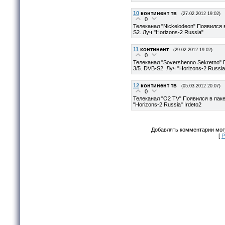
10
континент тв
(27.02.2012 19:02)
0
Телеканал "Nickelodeon" Появился в
S2. Луч "Horizons-2 Russia"
11
континент
(29.02.2012 19:02)
0
Телеканал "Sovershenno Sekretno" 
3/5. DVB-S2. Луч "Horizons-2 Russia
12
континент тв
(05.03.2012 20:07)
0
Телеканал "O2 TV" Появился в пакет
"Horizons-2 Russia" Irdeto2
Добавлять комментарии могу
[
Р