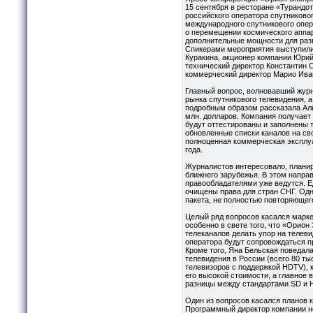
15 сентября в ресторане «Турандо
российского оператора спутниково
международного спутникового опера
о перемещении космического аппарат
дополнительные мощности для раз
Спикерами мероприятия выступили
Куракина, акционер компании Юрий
технический директор Константин С
коммерческий директор Марио Ива
Главный вопрос, волновавший журн
рынка спутникового телевидения, 
подробным образом рассказала Али
млн. долларов. Компания получает
будут оттестированы и заполнены 
обновленные списки каналов на сво
полноценная коммерческая эксплуа
года.
Журналистов интересовало, плани
ближнего зарубежья. В этом направ
правообладателями уже ведутся. Е
очищены права для стран СНГ. Од
пакета, не полностью повторяющег
Целый ряд вопросов касался марке
особенно в свете того, что «Орион
телеканалов делать упор на телев
оператора будут сопровождаться п
Кроме того, Яна Бельская поведал
телевидения в России (всего 80 ты
телевизоров с поддержкой HDTV), 
его высокой стоимости, а главное 
разницы между стандартами SD и 
Один из вопросов касался планов 
Программный директор компании не