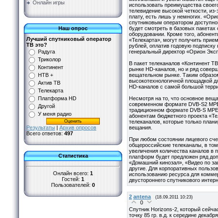
Онлайн игры
использовать преимущества своего
телевидение высокой четкости, из-
плату, есть лишь у немногих. «Ор
спутниковым оператором доступно
будет смотреть в базовых пакетах
Наш опрос
оборудовании. Кроме того, абонен
Лучший спутниковый оператор
«Телекарта», могут получить прие
ТВ это?
рублей, оплатив годовую подписку 
генеральный директор «Орион Экс
Радуга
Триколор
В пакет телеканалов «Континент Т
Континент
рынке HD-каналов, но и ряд совер
вещательном рынке. Таким образом
НТВ +
высокотехнологичной площадкой д
Актив ТВ
HD-каналов с самой большой терри
Телекарта
Несмотря на то, что основное ве
Платформа HD
современном формате DVB-S2 MPE
Другой
традиционном формате DVB-S MPEG
У меня радио
абонентам бюджетного проекта «Те
телеканалов, которые только план
вещания.
Результаты
|
Архив опросов
Всего ответов:
497
При любом состоянии лицевого сче
общероссийские телеканалы, в том
увеличения количества каналов в п
Статистика
платформ будет предложен ряд до
«Домашний кинозал», «Видео по з
другие. Для корпоративных пользо
Онлайн всего:
1
использованию ресурса для комме
Гостей:
1
двустороннего спутникового интерн
Пользователей:
0
2
antena
(18.09.2011 10:23)
0
Спутник Horizons-2, который сейч
точку 85 гр. в.д. к середине декаб