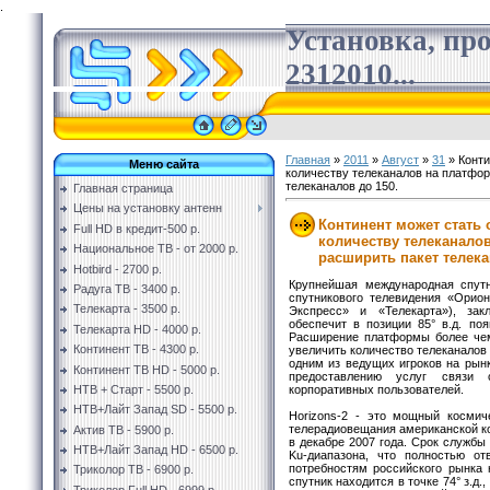
.
Установка, пр
2312010...
Главная
»
2011
»
Август
»
31
» Конти
Меню сайта
количеству телеканалов на платфор
телеканалов до 150.
Главная страница
Цены на установку антенн
Континент может стать
Full HD в кредит-500 р.
количеству телеканало
Национальное ТВ - от 2000 р.
расширить пакет телека
Hotbird - 2700 р.
Крупнейшая международная спутни
Радуга ТВ - 3400 р.
спутникового телевидения «Орион
Телекарта - 3500 р.
Экспресс» и «Телекарта»), закл
обеспечит в позиции 85° в.д. поя
Телекарта HD - 4000 р.
Расширение платформы более чем
Континент ТВ - 4300 р.
увеличить количество телеканалов 
одним из ведущих игроков на рын
Континент ТВ HD - 5000 р.
предоставлению услуг связи 
корпоративных пользователей.
НТВ + Старт - 5500 р.
НТВ+Лайт Запад SD - 5500 р.
Horizons-2 - это мощный космич
телерадиовещания американской ком
Актив ТВ - 5900 р.
в декабре 2007 года. Срок службы
НТВ+Лайт Запад HD - 6500 р.
Ku-диапазона, что полностью отв
потребностям российского рынка
Триколор ТВ - 6900 р.
спутник находится в точке 74° з.д.,
Триколор Full HD - 6999 р.