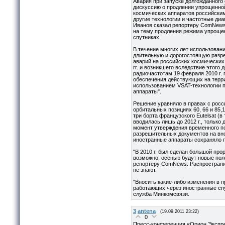
Авария при запуске долгожданного
дискуссию о продлении упрощенно
космических аппаратов российским
другие технологии и частотные диа
Иванов сказал репортеру ComNews
на тему продления режима упрощен
спутниках.
В течение многих лет использован
длительную и дорогостоящую разре
аварий на российских космических
гг. и возникшего вследствие этого
радиочастотам 19 февраля 2010 г.
обеспечения действующих на терри
использованием VSAT-технологии п
аппараты".
Решение уравняло в правах с росси
орбитальных позициях 60, 66 и 85,15
три борта французского Eutelsat (в т
вводилась лишь до 2012 г., только
момент утверждения временного п
разрешительных документов на вн
иностранные аппараты сохраняло 
"В 2010 г. был сделан большой про
возможно, осенью будут новые пол
репортеру ComNews. Распространит
не знают.
"Вносить какие-либо изменения в 
работающих через иностранные спут
служба Минкомсвязи.
3
antena
(19.09.2011 23:22)
0
Пресс-конференция «Орион Экспрес