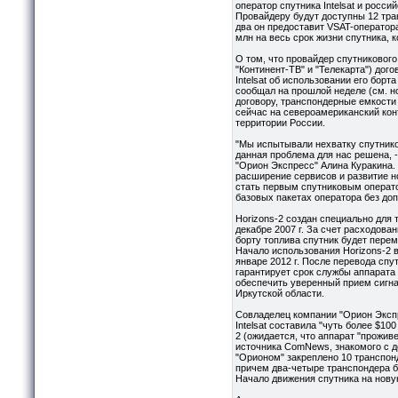
оператор спутника Intelsat и росс
Провайдеру будут доступны 12 тра
два он предоставит VSAT-оператор
млн на весь срок жизни спутника, к
О том, что провайдер спутниковог
"Континент-ТВ" и "Телекарта") до
Intelsat об использовании его борта
сообщал на прошлой неделе (см. но
договору, транспондерные емкости 
сейчас на североамериканский кон
территории России.
"Мы испытывали нехватку спутнико
данная проблема для нас решена, 
"Орион Экспресс" Алина Куракина.
расширение сервисов и развитие н
стать первым спутниковым операт
базовых пакетах оператора без до
Horizons-2 создан специально для 
декабре 2007 г. За счет расходова
борту топлива спутник будет переме
Начало использования Horizons-2 в
январе 2012 г. После перевода спутн
гарантирует срок службы аппарата 
обеспечить уверенный прием сигнал
Иркутской области.
Совладелец компании "Орион Экспр
Intelsat составила "чуть более $10
2 (ожидается, что аппарат "проживе
источника ComNews, знакомого с д
"Орионом" закреплено 10 транспон
причем два-четыре транспондера бу
Начало движения спутника на нову