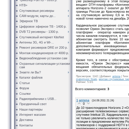
уже размещенному в этой позиции
вещают DTH-платформы «Континент
НТВ+
аппарата Horizons-2 охватит до 9
Спутниковые ресиверы
границы России до Красноярска в
на спутниковую антенну 0,6 м. Н
CAM-модули, карты до...
новой точке намечено на декабрь 20
Эфирное ТВ
Кардинальное расширение спутнико
Цифровое эфирное ТВ - 1400 р.
позволит Орион Экспресс стать одн
DVB T2 ресиверы - 1300 р.
платформе - оператор намерен р
числа каналов планируется, в том 
Спутниковый интернет KiteNet
абонентам смотреть более 10 кан
Антенны 3G, 4G и Wi-...
абонентам платформ «Контине
дополнительных инновационных
Ремонт ресиверов DRE от 200 р.
компания формирует предложение
некоммерческого телерадиовещания
Монтаж кондиционеров от 4000 р.
Видеонаблюдение-установи сам
Кроме того, в связи с обострив
емкости, «Орион Экспресс» на
Охранные сигнализации-установи
вещания обязательных федерал
сам
версиях, соответствующих покрыти
Знаете ли Вы?
Просмотров
:
1142
|
Добавил
:
antena
|
Теги
:
Каталог файлов
makemusic finale
,
монтаж спутниковых тар
Рейтинг
:
5.0
/
1
Статьи
Форум
Всего комментариев
:
3
Ссылки
Радиоприёмники с USB...
1
antena
(14.09.2011 21:24)
0
Праздничный свет
До 10 транспондеров Horizons 2 «
Наши партнеры
расширение телевизионных сервис
спутнике Intelsat 15. Кардинально
Интернет магазин
не только увеличить количество те
Доставка
позиции в предложении жителям Ро
телевизоров с поддержкой HDTV в 
Контакты
миллионами и увеличивается еще н